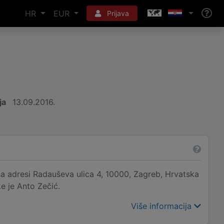
HR
EUR
Prijava
ja
13.09.2016.
 adresi Radauševa ulica 4, 10000, Zagreb, Hrvatska
ke je Anto Zečić.
Više informacija