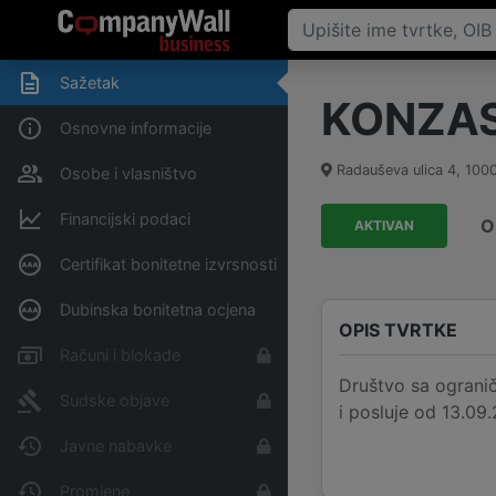
Sažetak
KONZAS
Osnovne informacije
Radauševa ulica 4
,
100
Osobe i vlasništvo
Financijski podaci
O
AKTIVAN
Certifikat bonitetne izvrsnosti
Dubinska bonitetna ocjena
OPIS TVRTKE
Računi i blokade
Društvo sa ograni
Sudske objave
i posluje od 13.09.
Javne nabavke
Promjene