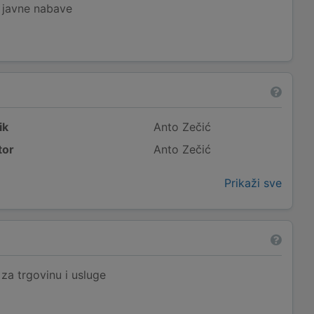
j javne nabave
ik
Anto Zečić
tor
Anto Zečić
Prikaži sve
a trgovinu i usluge