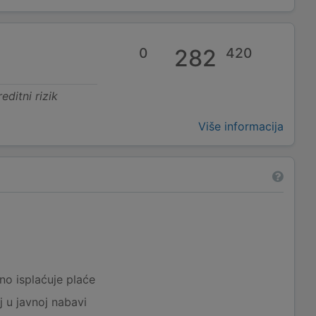
0
282
420
editni rizik
Više informacija
a
no isplaćuje plaće
j u javnoj nabavi