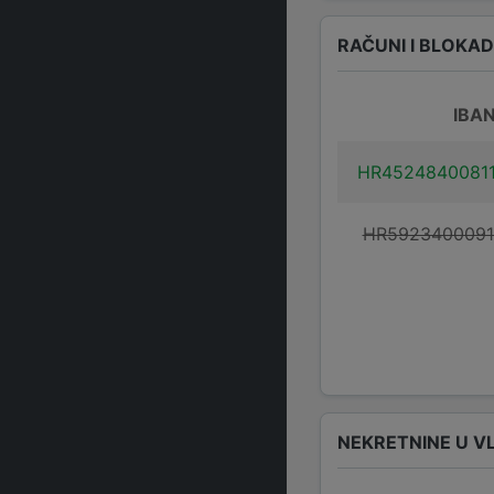
RAČUNI I BLOKA
IBA
HR4524840081
HR5923400091
NEKRETNINE U V