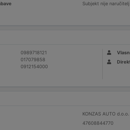
nabave
Subjekt nije naručitel
0989718121
Vlasn
017079858
Direk
0912154000
KONZAS AUTO d.o.o. z
47608844770