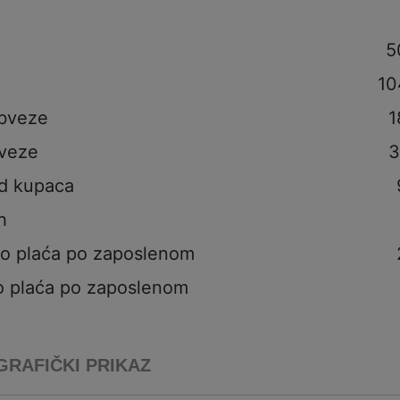
5
10
obveze
1
veze
3
od kupaca
h
to plaća po zaposlenom
o plaća po zaposlenom
GRAFIČKI PRIKAZ