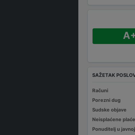
A
SAŽETAK POSLO
Računi
Porezni dug
Sudske objave
Neisplaćene plać
Ponuditelj u javno