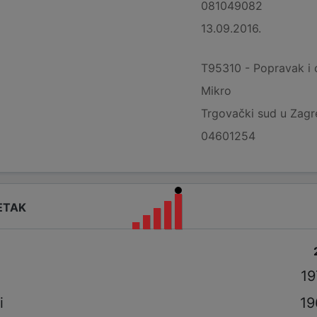
081049082
13.09.2016.
T95310 - Popravak i 
Mikro
Trgovački sud u Zag
04601254
ETAK
i
19
i
19