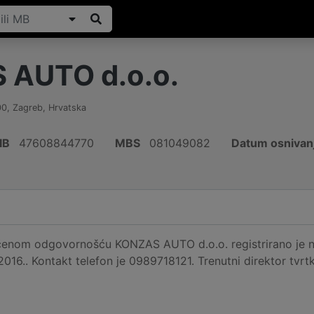
 AUTO d.o.o.
00
,
Zagreb
,
Hrvatska
IB
47608844770
MBS
081049082
Datum osnivan
čenom odgovornošću KONZAS AUTO d.o.o. registrirano je na
2016.. Kontakt telefon je 0989718121. Trenutni direktor tvrt