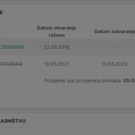
DE
Datum otvaranja
N
Datum zatvaranj
računa
135009149
22.09.2016.
-
111135913
19.05.2021.
13.04.2023.
Posljednji put provjerena blokada:
05.0
LASNIŠTVU