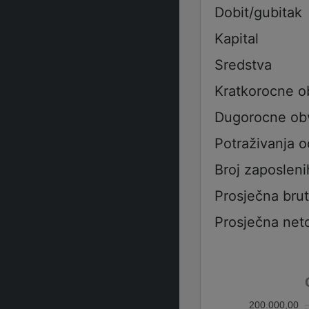
Dobit/gubitak
Kapital
Sredstva
Kratkorocne 
Dugorocne ob
Potraživanja 
Broj zaposleni
Prosječna bru
Prosječna net
200.000,00