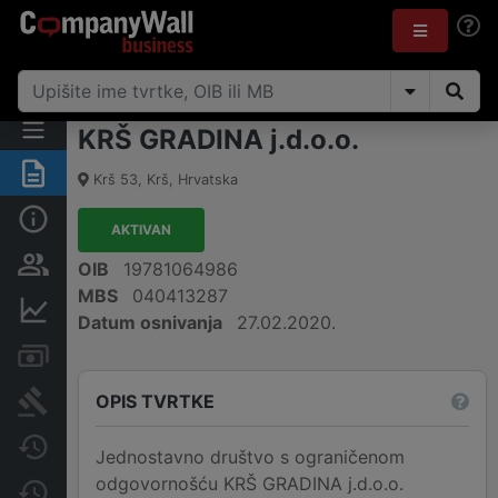
KRŠ GRADINA j.d.o.o.
Sažetak
Krš 53
,
Krš
,
Hrvatska
Osnovne informacije
AKTIVAN
Osobe i vlasništvo
OIB
19781064986
MBS
040413287
Financijski podaci
Datum osnivanja
27.02.2020.
Računi i blokade
OPIS TVRTKE
Sudske objave
Javne nabavke
Jednostavno društvo s ograničenom
odgovornošću KRŠ GRADINA j.d.o.o.
Promjene