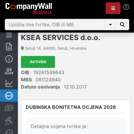
KSEA SERVICES d.o.o.
Sažetak
Setuš 14
,
44000
,
Setuš
,
Hrvatska
Osnovne informacije
AKTIVAN
Osobe i vlasništvo
OIB
19281599643
MBS
081124940
Financijski podaci
Datum osnivanja
12.10.2017.
Dubinska bonitetna ocjena
DUBINSKA BONITETNA OCJENA 2026
Računi i blokade
Sudske objave
Detaljna ocjena tvrtke je:
Javne nabavke