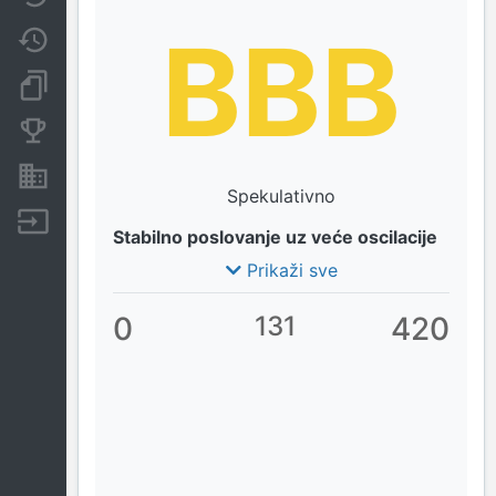
BBB
Promjene
Dokumenti i objave
Konkurentske tvrtke
Nekretnine i imovina
Spekulativno
Izvoz
Stabilno poslovanje uz veće oscilacije
Prikaži sve
0
131
420