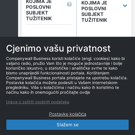
KOJIMA JE
KOJIMA JE
POSLOVNI
POSLOVNI
SUBJEKT
SUBJEKT
TUŽITENIK
TUŽITENIK
Broj sudskih objava
u tekućoj godini
Cjenimo vašu privatnost
(Tuženi)
0
Companywall Business koristi kolačiće (engl. cookies) kako bi
valjano radio, pružio Vam što je moguće jednostavnije i bolje
korisničko iskustvo, u statističke i analitičke svrhe te kako
bismo unaprijedili funkcionalnosti portala. Korištenjem
Više informacija
Companywall Business portala pristajete na upotrebu kolačića.
Postavke kolačića možete podesiti u Vašem internetskom
pregledniku. Više o kolačićima i načinu kako ih koristimo te
načinu kako ih onemogućiti pročitajte ovdje
DUGOVANJA
Izjava o zaštiti osobnih podataka
Postavke kolačića
Slažem se
CompanyWall Business © 2026
|
Kontakt
|
Uvjeti
korištenja
|
Obavijest o privatnosti