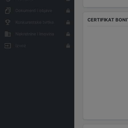
Dokumenti i objave
CERTIFIKAT BONI
Konkurentske tvrtke
Nekretnine i imovina
Izvoz