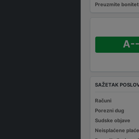
Preuzmite bonitetn
A--
SAŽETAK POSLO
Računi
Porezni dug
Sudske objave
Neisplaćene plać