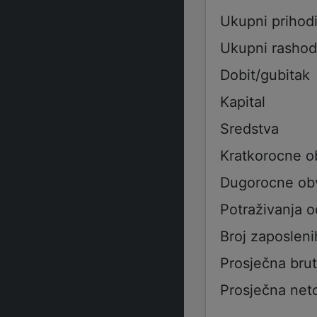
Ukupni prihod
Ukupni rashod
Dobit/gubitak
Kapital
Sredstva
Kratkorocne 
Dugorocne ob
Potraživanja 
Broj zaposleni
Prosječna bru
Prosječna net