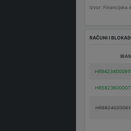
Izvor: Financijska 
RAČUNI I BLOKA
IBA
HR9423400091
HR5823600001
HR8824020061