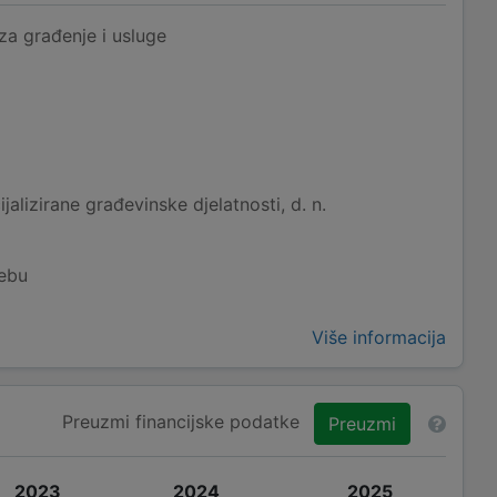
a građenje i usluge
alizirane građevinske djelatnosti, d. n.
rebu
Više informacija
Preuzmi financijske podatke
Preuzmi
2023
2024
2025