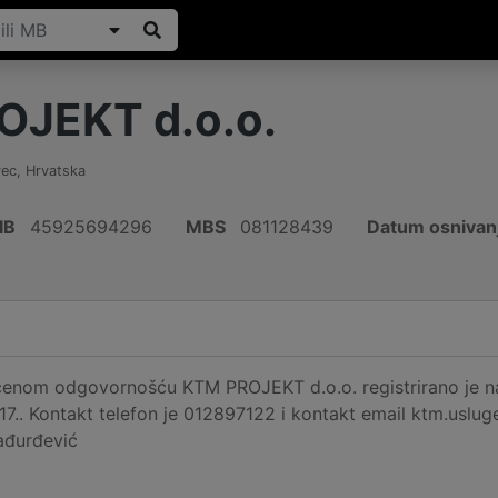
OJEKT d.o.o.
vec
,
Hrvatska
IB
45925694296
MBS
081128439
Datum osnivan
čenom odgovornošću KTM PROJEKT d.o.o. registrirano je na 
017.. Kontakt telefon je 012897122 i kontakt email ktm.uslu
ađurđević