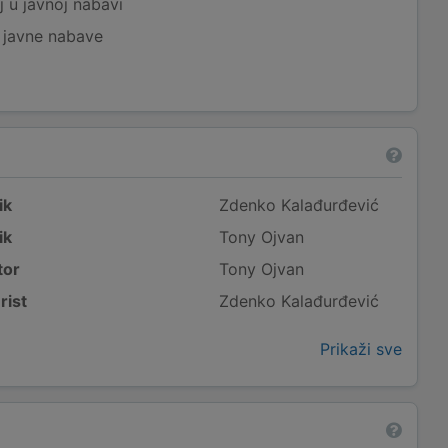
j u javnoj nabavi
j javne nabave
ik
Zdenko Kalađurđević
ik
Tony Ojvan
tor
Tony Ojvan
rist
Zdenko Kalađurđević
Prikaži sve