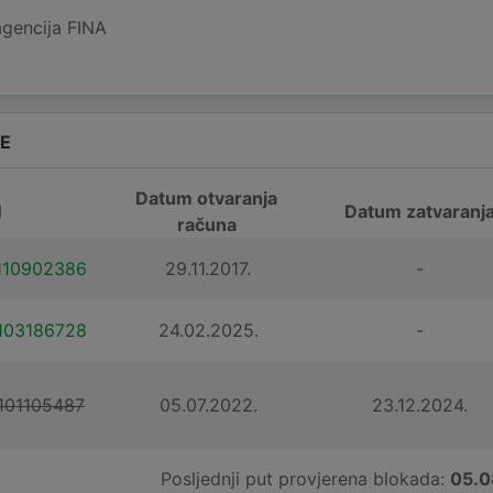
agencija FINA
DE
Datum otvaranja
N
Datum zatvaranj
računa
110902386
29.11.2017.
-
103186728
24.02.2025.
-
101105487
05.07.2022.
23.12.2024.
Posljednji put provjerena blokada:
05.0