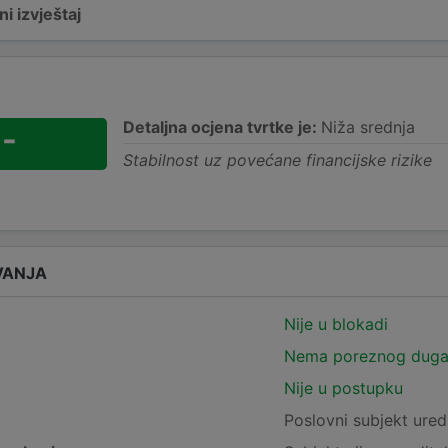
i izvještaj
Detaljna ocjena tvrtke je:
Niža srednja
-
Stabilnost uz povećane financijske rizike
VANJA
Nije u blokadi
Nema poreznog dug
Nije u postupku
e
Poslovni subjekt ured