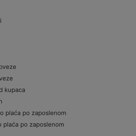
i
i
obveze
veze
od kupaca
h
to plaća po zaposlenom
o plaća po zaposlenom