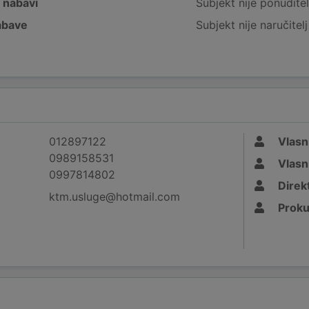
j nabavi
Subjekt nije ponuditel
nabave
Subjekt nije naručitel
012897122
Vlasn
0989158531
Vlasn
0997814802
Direk
ktm.usluge@hotmail.com
Proku