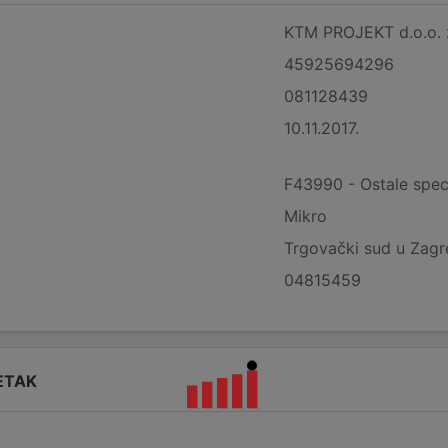
KTM PROJEKT d.o.o. z
45925694296
081128439
10.11.2017.
F43990 - Ostale specij
Mikro
Trgovački sud u Zag
04815459
ETAK