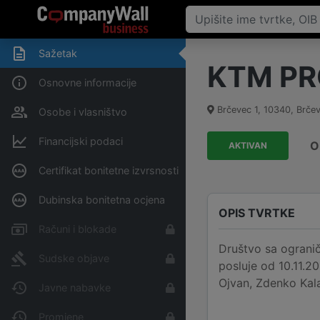
Sažetak
KTM PR
Osnovne informacije
Brčevec 1
,
10340
,
Brče
Osobe i vlasništvo
Financijski podaci
O
AKTIVAN
Certifikat bonitetne izvrsnosti
Dubinska bonitetna ocjena
OPIS TVRTKE
Računi i blokade
Društvo sa ograni
Sudske objave
posluje od 10.11.2
Ojvan, Zdenko Kal
Javne nabavke
Promjene