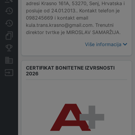
adresi Krasno 161A, 53270, Senj, Hrvatska i
posluje od 24.01.2013.. Kontakt telefon je
Javne nabavke
098245669 i kontakt email
Promjene
kula.trans.krasno@gmail.com. Trenutni
direktor tvrtke je MIROSLAV SAMARŽIJA.
Dokumenti i objave
Više informacija
Konkurentske tvrtke
Nekretnine i imovina
CERTIFIKAT BONITETNE IZVRSNOSTI
Izvoz
2026