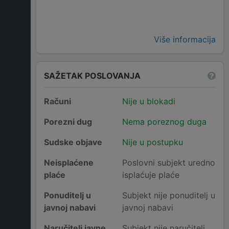
Više informacija
SAŽETAK POSLOVANJA
Računi
Nije u blokadi
Porezni dug
Nema poreznog duga
Sudske objave
Nije u postupku
Neisplaćene
Poslovni subjekt uredno
plaće
isplaćuje plaće
Ponuditelj u
Subjekt nije ponuditelj u
javnoj nabavi
javnoj nabavi
Naručitelj javne
Subjekt nije naručitelj