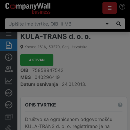
KULA-TRANS d. o. o.
Sažetak
Krasno 161A
,
53270
,
Senj
,
Hrvatska
Osnovne informacije
AKTIVAN
Osobe i vlasništvo
OIB
75858947542
MBS
040296419
Financijski podaci
Datum osnivanja
24.01.2013.
Certifikat bonitetne izvrsnosti
OPIS TVRTKE
Dubinska bonitetna ocjena
Računi i blokade
Društvo sa ograničenom odgovornošću
KULA-TRANS d. o. o. registrirano je na
Sudske objave