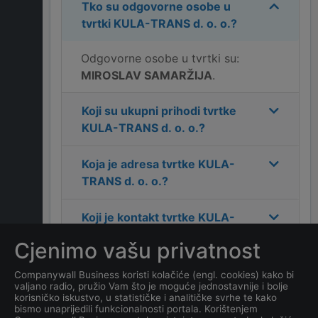
Tko su odgovorne osobe u
tvrtki
KULA-TRANS d. o. o.
?
Odgovorne osobe u tvrtki su:
MIROSLAV SAMARŽIJA
.
Koji su ukupni prihodi tvrtke
KULA-TRANS d. o. o.
?
Koja je adresa tvrtke
KULA-
TRANS d. o. o.
?
Koji je kontakt tvrtke
KULA-
TRANS d. o. o.
?
Cjenimo vašu privatnost
Koliko ima zaposlenih
Companywall Business koristi kolačiće (engl. cookies) kako bi
valjano radio, pružio Vam što je moguće jednostavnije i bolje
kompanija
KULA-TRANS d.
korisničko iskustvo, u statističke i analitičke svrhe te kako
o. o.
?
bismo unaprijedili funkcionalnosti portala. Korištenjem