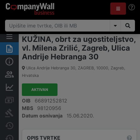
KUŽINA, obrt za ugostiteljstvo,
vl. Milena Zrilić, Zagreb, Ulica
Sažetak
Andrije Hebranga 30
Osnovne informacije
Ulica Andrije Hebranga 30, ZAGREB
,
10000
,
Zagreb
,
Osobe i vlasništvo
Hrvatska
Financijski podaci
AKTIVAN
Računi i blokade
OIB
66891252812
MBS
98120956
Sudske objave
Datum osnivanja
15.06.2020.
Javne nabavke
OPIS TVRTKE
Promjene