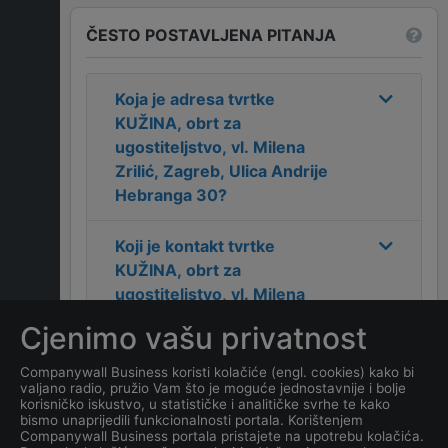
ČESTO POSTAVLJENA PITANJA
Koja je adresa tvrtke
KUŽINA, obrt za
ugostiteljstvo, vl. Milena
Zrilić, Zagreb, Ulica Andrije
Hebranga 30
?
Koji je kontakt tvrtke
KUŽINA, obrt za
ugostiteljstvo, vl. Milena
Zrilić, Zagreb, Ulica Andrije
Cjenimo vašu privatnost
Hebranga 30
?
Companywall Business koristi kolačiće (engl. cookies) kako bi
valjano radio, pružio Vam što je moguće jednostavnije i bolje
Koji je datum osnivanja
korisničko iskustvo, u statističke i analitičke svrhe te kako
tvrtke
KUŽINA, obrt za
bismo unaprijedili funkcionalnosti portala. Korištenjem
Companywall Business portala pristajete na upotrebu kolačića.
ugostiteljstvo, vl. Milena