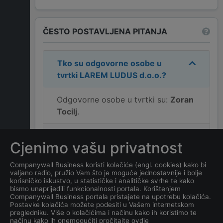
ČESTO POSTAVLJENA PITANJA
Tko su odgovorne osobe u
tvrtki
LAREM LUDUS d.o.o.
?
Odgovorne osobe u tvrtki su:
Zoran
Tocilj
.
Koja je adresa tvrtke
LAREM
Cjenimo vašu privatnost
LUDUS d.o.o.
?
Companywall Business koristi kolačiće (engl. cookies) kako bi
valjano radio, pružio Vam što je moguće jednostavnije i bolje
Koji je kontakt tvrtke
LAREM
korisničko iskustvo, u statističke i analitičke svrhe te kako
LUDUS d.o.o.
?
bismo unaprijedili funkcionalnosti portala. Korištenjem
Companywall Business portala pristajete na upotrebu kolačića.
Postavke kolačića možete podesiti u Vašem internetskom
Koji je datum osnivanja
pregledniku. Više o kolačićima i načinu kako ih koristimo te
načinu kako ih onemogućiti pročitajte ovdje