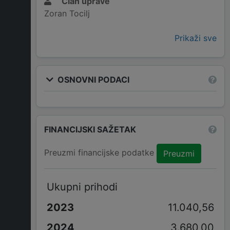
Član uprave
Zoran Tocilj
Prikaži sve
OSNOVNI PODACI
FINANCIJSKI SAŽETAK
Preuzmi financijske podatke
Preuzmi
Ukupni prihodi
11.040,56
3.680,00