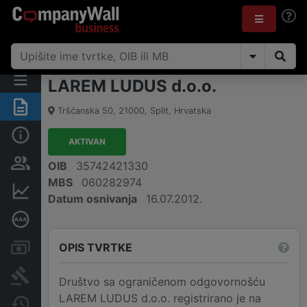
LAREM LUDUS d.o.o.
Sažetak
Tršćanska 50
,
21000
,
Split
,
Hrvatska
Osnovne informacije
AKTIVAN
Osobe i vlasništvo
OIB
35742421330
MBS
060282974
Financijski podaci
Datum osnivanja
16.07.2012.
Dubinska bonitetna ocjena
OPIS TVRTKE
Računi i blokade
Sudske objave
Društvo sa ograničenom odgovornošću
LAREM LUDUS d.o.o. registrirano je na
Javne nabavke