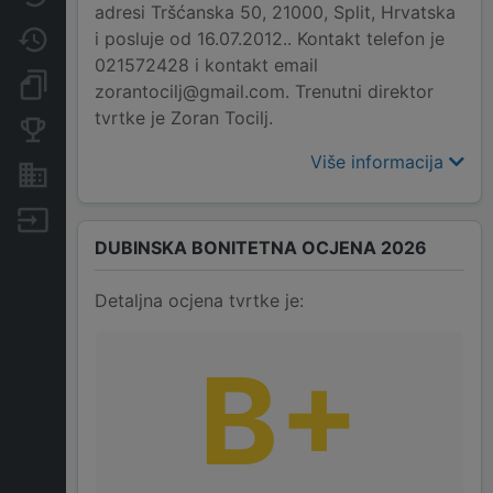
adresi Tršćanska 50, 21000, Split, Hrvatska
i posluje od 16.07.2012.. Kontakt telefon je
Promjene
021572428 i kontakt email
Dokumenti i objave
zorantocilj@gmail.com. Trenutni direktor
tvrtke je Zoran Tocilj.
Konkurentske tvrtke
Više informacija
Nekretnine i imovina
Izvoz
DUBINSKA BONITETNA OCJENA 2026
Detaljna ocjena tvrtke je:
B+