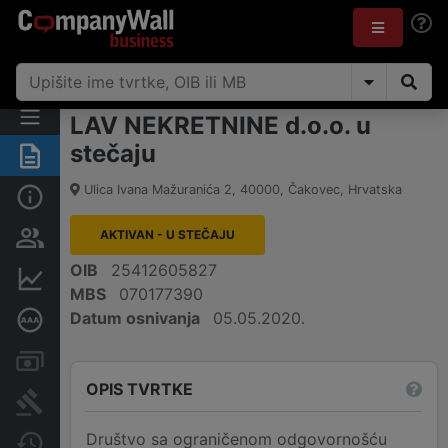
LAV NEKRETNINE d.o.o. u
stečaju
Sažetak
Ulica Ivana Mažuranića 2
,
40000
,
Čakovec
,
Hrvatska
Osnovne informacije
AKTIVAN - U STEČAJU
Osobe i vlasništvo
OIB
25412605827
Financijski podaci
MBS
070177390
Datum osnivanja
05.05.2020.
Dubinska bonitetna ocjena
Računi i blokade
OPIS TVRTKE
Sudske objave
Društvo sa ograničenom odgovornošću
Javne nabavke