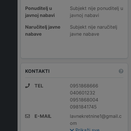
Ponuditelj u
Subjekt nije ponuditelj u
javnoj nabavi
javnoj nabavi
Naručitelj javne
Subjekt nije naručitelj
nabave
javne nabave
KONTAKTI
TEL
0951868666
040601232
0951868004
0981841745
E-MAIL
lavnekretnine1@gmail.c
om
Prikaži sve