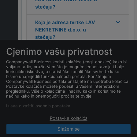
stečaju
?
Koja je adresa tvrtke
LAV
NEKRETNINE d.o.o. u
stečaju
?
Cjenimo vašu privatnost
Koji je kontakt tvrtke
LAV
NEKRETNINE d.o.o. u
Companywall Business koristi kolačiće (engl. cookies) kako bi
valjano radio, pružio Vam što je moguće jednostavnije i bolje
stečaju
?
korisničko iskustvo, u statističke i analitičke svrhe te kako
bismo unaprijedili funkcionalnosti portala. Korištenjem
Companywall Business portala pristajete na upotrebu kolačića.
Koji je datum osnivanja
Postavke kolačića možete podesiti u Vašem internetskom
tvrtke
LAV NEKRETNINE
pregledniku. Više o kolačićima i načinu kako ih koristimo te
načinu kako ih onemogućiti pročitajte ovdje
d.o.o. u stečaju
?
Izjava o zaštiti osobnih podataka
Postavke kolačića
Slažem se
CompanyWall Business © 2026
|
Kontakt
|
Uvjeti
korištenja
|
Obavijest o privatnosti