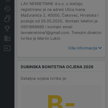
LAV NEKRETNINE d.o.o. u stečaju
Promjene
registrirano je na adresi Ulica Ivana
Mažuranića 2, 40000, Čakovec, Hrvatska i
Dokumenti i objave
posluje od 05.05.2020.. Kontakt telefon je
0951868666 i kontakt email
Konkurentske tvrtke
lavnekretnine1@gmail.com. Trenutni direktor
tvrtke je Martin Lukin.
Nekretnine i imovina
Više informacija
Izvoz
DUBINSKA BONITETNA OCJENA 2026
Detaljna ocjena tvrtke je:
B-