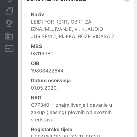
Dokumenti i objave
Naziv
LEIDI FOR RENT, OBRT ZA
Konkurentske tvrtke
IZNAJMLJIVANJE, vl. KLAUDIO
Nekretnine i imovina
JURIŠEVIČ, RIJEKA, BOŽE VIDASA 7
MBS
Izvoz
98116380
OIB
19808422644
Datum osnivanja
01.05.2020.
NKD
O77340 - Iznajmljivanje i davanje u
zakup (leasing) plovnih prijevoznih
sredstava;
Registarsko tijelo
UPRAVNI ODJEL ZA TURIZAM,