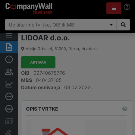
LIDOAR d.o.o.
Sažetak
Marije Grbac 4
,
51000
,
Rijeka
,
Hrvatska
Osnovne informacije
AKTIVAN
Osobe i vlasništvo
OIB
09740675776
MBS
040437105
Financijski podaci
Datum osnivanja
03.02.2022.
Certifikat bonitetne izvrsnosti
OPIS TVRTKE
Dubinska bonitetna ocjena
Računi i blokade
Sudske objave