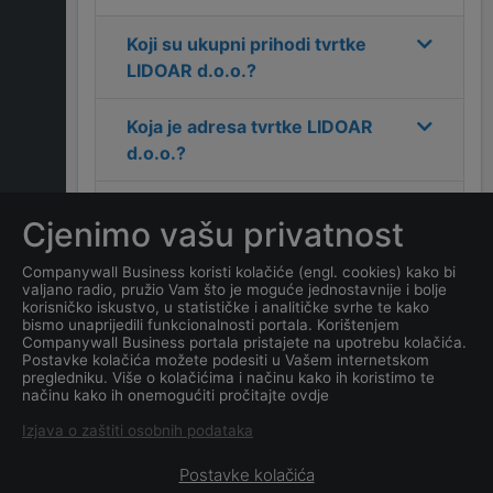
Koji su ukupni prihodi tvrtke
LIDOAR d.o.o.
?
Koja je adresa tvrtke
LIDOAR
d.o.o.
?
Koji je kontakt tvrtke
LIDOAR
Cjenimo vašu privatnost
d.o.o.
?
Companywall Business koristi kolačiće (engl. cookies) kako bi
valjano radio, pružio Vam što je moguće jednostavnije i bolje
Koliko ima zaposlenih
korisničko iskustvo, u statističke i analitičke svrhe te kako
kompanija
LIDOAR d.o.o.
?
bismo unaprijedili funkcionalnosti portala. Korištenjem
Companywall Business portala pristajete na upotrebu kolačića.
Postavke kolačića možete podesiti u Vašem internetskom
Koji je datum osnivanja
pregledniku. Više o kolačićima i načinu kako ih koristimo te
načinu kako ih onemogućiti pročitajte ovdje
tvrtke
LIDOAR d.o.o.
?
Izjava o zaštiti osobnih podataka
Postavke kolačića