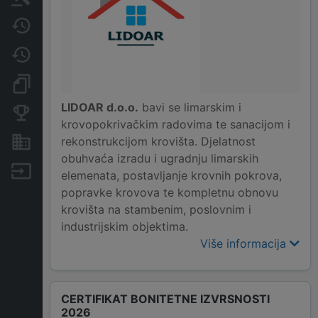
Javne nabavke
Promjene
Dokumenti i objave
LIDOAR d.o.o.
bavi se limarskim i
Konkurentske tvrtke
krovopokrivačkim radovima te sanacijom i
rekonstrukcijom krovišta. Djelatnost
Nekretnine i imovina
obuhvaća izradu i ugradnju limarskih
Izvoz
elemenata, postavljanje krovnih pokrova,
popravke krovova te kompletnu obnovu
krovišta na stambenim, poslovnim i
industrijskim objektima.
Više informacija
CERTIFIKAT BONITETNE IZVRSNOSTI
2026