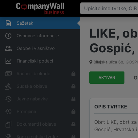
Sažetak
LIKE, ob
Osnovne informacije
Gospić, 
Osobe i vlasništvo
Financijski podaci
Bilajska ulica 68, GOSP
Računi i blokade
O
AKTIVAN
Sudske objave
Javne nabavke
OPIS TVRTKE
Promjene
Obrt LIKE, obrt za 
Dokumenti i objave
Gospić, Hrvatska i
Konkurentske tvrtke