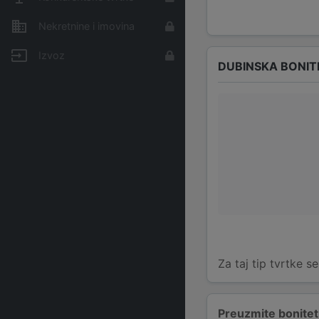
Nekretnine i imovina
Izvoz
DUBINSKA BONIT
Za taj tip tvrtke s
Preuzmite bonitetn