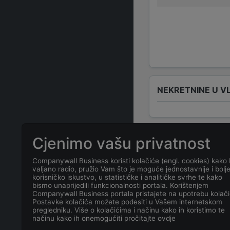
NEKRETNINE U V
Cjenimo vašu privatnost
ČESTO POSTAVLJ
Companywall Business koristi kolačiće (engl. cookies) kako 
valjano radio, pružio Vam što je moguće jednostavnije i bolj
Koja je adresa
korisničko iskustvo, u statističke i analitičke svrhe te kako
bismo unaprijedili funkcionalnosti portala. Korištenjem
Companywall Business portala pristajete na upotrebu kolači
Koji je kontakt
Postavke kolačića možete podesiti u Vašem internetskom
pregledniku. Više o kolačićima i načinu kako ih koristimo te
načinu kako ih onemogućiti pročitajte ovdje
Koji je datum 