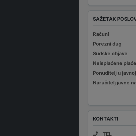
SAŽETAK POSLO
Računi
Porezni dug
Sudske objave
Neisplaćene plać
Ponuditelj u javno
Naručitelj javne 
KONTAKTI
TEL