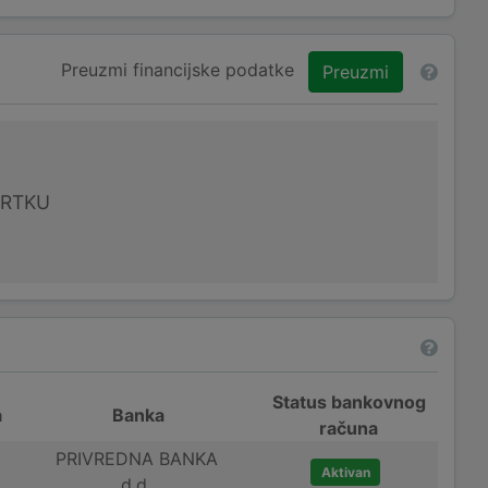
Preuzmi financijske podatke
Preuzmi
VRTKU
Status bankovnog
a
Banka
računa
PRIVREDNA BANKA
Aktivan
d.d.