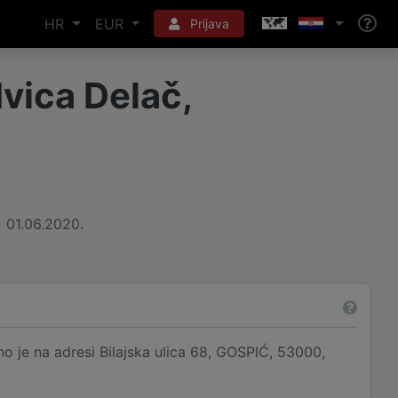
HR
EUR
Prijava
 Ivica Delač,
01.06.2020.
rano je na adresi Bilajska ulica 68, GOSPIĆ, 53000,