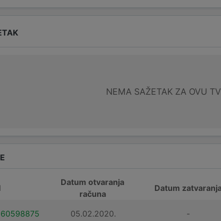
ETAK
NEMA SAŽETAK ZA OVU T
DE
Datum otvaranja
N
Datum zatvaranj
računa
160598875
05.02.2020.
-