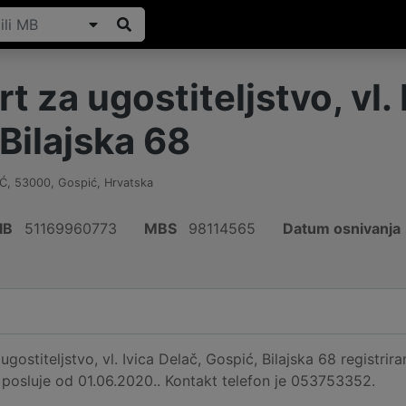
rt za ugostiteljstvo, vl.
Bilajska 68
IĆ
,
53000
,
Gospić
,
Hrvatska
IB
51169960773
MBS
98114565
Datum osnivanja
ugostiteljstvo, vl. Ivica Delač, Gospić, Bilajska 68 registri
 posluje od 01.06.2020.. Kontakt telefon je 053753352.