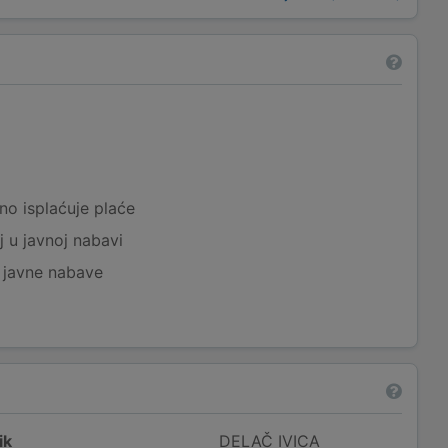
a
no isplaćuje plaće
j u javnoj nabavi
j javne nabave
ik
DELAČ IVICA