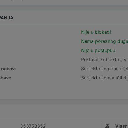
VANJA
Nije u blokadi
Nema poreznog dug
Nije u postupku
e
Poslovni subjekt ured
j nabavi
Subjekt nije ponuditel
nabave
Subjekt nije naručitel
053753352
Vlasn