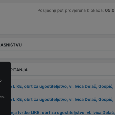
Posljednji put provjerena blokada:
05.0
LASNIŠTVU
ENA PITANJA
bi
e
 tvrtke
LIKE, obrt za ugostiteljstvo, vl. Ivica Delač, Gospić,
ća.
 tvrtke
LIKE, obrt za ugostiteljstvo, vl. Ivica Delač, Gospić,
osnivanja tvrtke
LIKE, obrt za ugostiteljstvo, vl. Ivica Delač