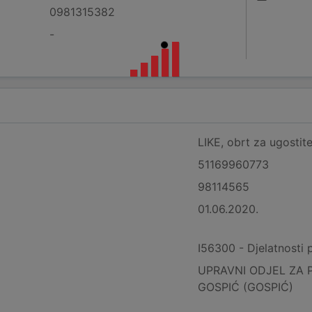
0981315382
-
LIKE, obrt za ugostite
51169960773
98114565
01.06.2020.
I56300 - Djelatnosti 
UPRAVNI ODJEL ZA 
GOSPIĆ (GOSPIĆ)