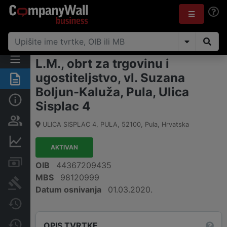
L.M., obrt za trgovinu i
ugostiteljstvo, vl. Suzana
Sažetak
Boljun-Kaluža, Pula, Ulica
Osnovne informacije
Sisplac 4
Osobe i vlasništvo
ULICA SISPLAC 4, PULA
,
52100
,
Pula
,
Hrvatska
Financijski podaci
AKTIVAN
Računi i blokade
OIB
44367209435
MBS
98120999
Sudske objave
Datum osnivanja
01.03.2020.
Javne nabavke
Promjene
OPIS TVRTKE