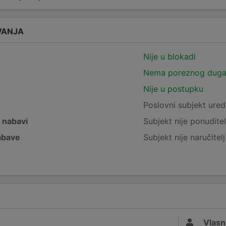
VANJA
Nije u blokadi
Nema poreznog dug
Nije u postupku
e
Poslovni subjekt ured
j nabavi
Subjekt nije ponuditel
nabave
Subjekt nije naručitel
Vlasn