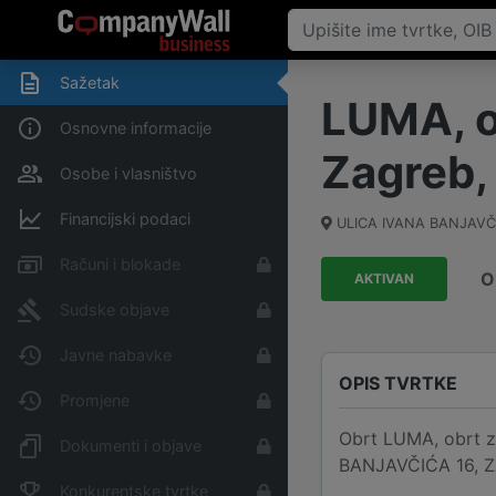
Sažetak
LUMA, ob
Osnovne informacije
Zagreb, 
Osobe i vlasništvo
Financijski podaci
ULICA IVANA BANJAVČ
Računi i blokade
O
AKTIVAN
Sudske objave
Javne nabavke
OPIS TVRTKE
Promjene
Obrt LUMA, obrt za
Dokumenti i objave
BANJAVČIĆA 16, ZA
Konkurentske tvrtke