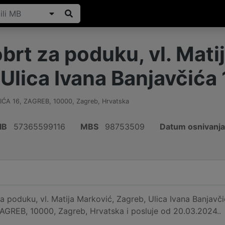
rt za poduku, vl. Mati
Ulica Ivana Banjavčića 
IĆA 16, ZAGREB
,
10000
,
Zagreb
,
Hrvatska
IB
57365599116
MBS
98753509
Datum osnivanja
 poduku, vl. Matija Marković, Zagreb, Ulica Ivana Banjavči
GREB, 10000, Zagreb, Hrvatska i posluje od 20.03.2024..