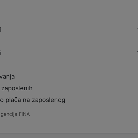
i
i
i
i
vanja
 zaposlenih
to plača na zaposlenog
agencija FINA