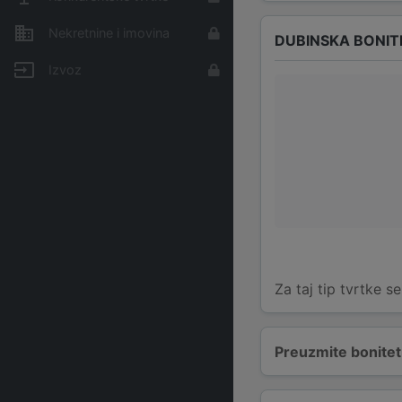
Nekretnine i imovina
DUBINSKA BONIT
Izvoz
Za taj tip tvrtke s
Preuzmite bonitetn