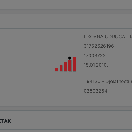
LIKOVNA UDRUGA T
31752626196
17003722
15.01.2010.
T94120 - Djelatnosti 
02603284
ETAK