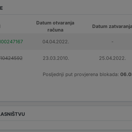
DE
Datum otvaranja
N
Datum zatvaranj
računa
100247167
04.04.2022.
-
110424592
23.03.2010.
25.04.2022.
Posljednji put provjerena blokada:
06.0
LASNIŠTVU