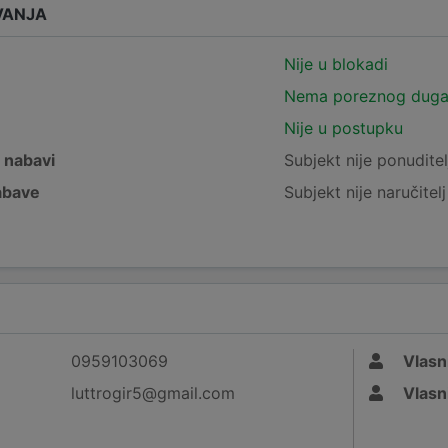
VANJA
Nije u blokadi
Nema poreznog dug
Nije u postupku
j nabavi
Subjekt nije ponuditel
nabave
Subjekt nije naručitel
0959103069
Vlasn
luttrogir5@gmail.com
Vlasn