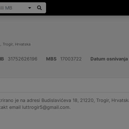
0
,
Trogir
,
Hrvatska
IB
31752626196
MBS
17003722
Datum osnivanja
irano je na adresi Budislavićeva 18, 21220, Trogir, Hrvatska
akt email luttrogir5@gmail.com.