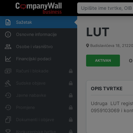
Sažetak
LUT
Osnovne informacije
Budislavićeva 18
,
2122
Osobe i vlasništvo
Financijski podaci
O
AKTIVAN
Računi i blokade
Sudske objave
OPIS TVRTKE
Javne nabavke
Udruga LUT registr
Promjene
0959103069 i kont
Dokumenti i objave
Konkurentske tvrtke