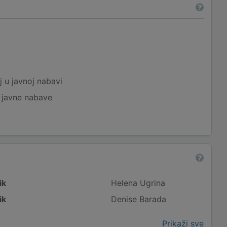
a
j u javnoj nabavi
j javne nabave
ik
Helena Ugrina
ik
Denise Barada
Prikaži sve