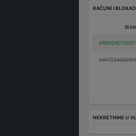
RAČUNI I BLOKA
IBA
HR6624070001
HR1723400091
NEKRETNINE U V