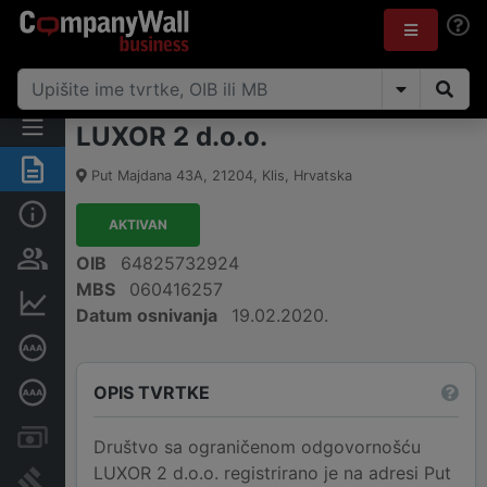
LUXOR 2 d.o.o.
Sažetak
Put Majdana 43A
,
21204
,
Klis
,
Hrvatska
Osnovne informacije
AKTIVAN
Osobe i vlasništvo
OIB
64825732924
MBS
060416257
Financijski podaci
Datum osnivanja
19.02.2020.
Certifikat bonitetne izvrsnosti
OPIS TVRTKE
Dubinska bonitetna ocjena
Računi i blokade
Društvo sa ograničenom odgovornošću
LUXOR 2 d.o.o. registrirano je na adresi Put
Sudske objave