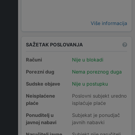
Više informacija
SAŽETAK POSLOVANJA
Računi
Nije u blokadi
Porezni dug
Nema poreznog duga
Sudske objave
Nije u postupku
Neisplaćene
Poslovni subjekt uredno
plaće
isplaćuje plaće
Ponuditelj u
Subjekat je ponudjač
javnoj nabavi
javnih nabavki
Naručitelj javne
Subjekt nije naručitelj