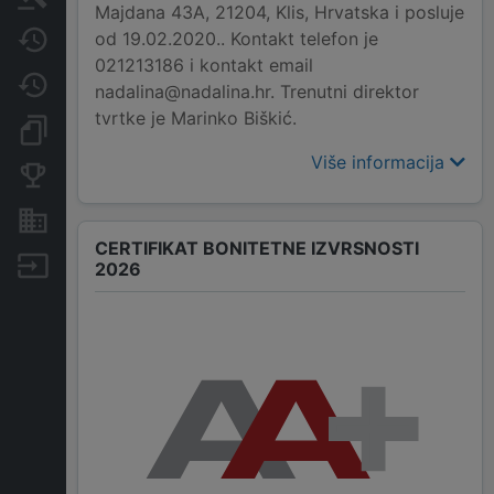
Majdana 43A, 21204, Klis, Hrvatska i posluje
od 19.02.2020.. Kontakt telefon je
Javne nabavke
021213186 i kontakt email
Promjene
nadalina@nadalina.hr. Trenutni direktor
tvrtke je Marinko Biškić.
Dokumenti i objave
Više informacija
Konkurentske tvrtke
Nekretnine i imovina
CERTIFIKAT BONITETNE IZVRSNOSTI
Izvoz
2026