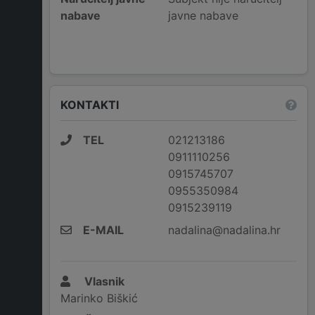
nabave
javne nabave
KONTAKTI
TEL
021213186
0911110256
0915745707
0955350984
0915239119
E-MAIL
nadalina@nadalina.hr
Vlasnik
Marinko Biškić