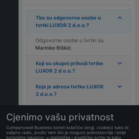
Tko su odgovorne osobe u
tvrtki
LUXOR 2 d.o.o.
?
Odgovorne osobe u tvrtki su:
Marinko Biškić
.
Koji su ukupni prihodi tvrtke
LUXOR 2 d.o.o.
?
Koja je adresa tvrtke
LUXOR
2 d.o.o.
?
Koji je kontakt tvrtke
LUXOR
Cjenimo vašu privatnost
2 d.o.o.
?
Companywall Business koristi kolačiće (engl. cookies) kako bi
valjano radio, pružio Vam što je moguće jednostavnije i bolje
Koliko ima zaposlenih
korisničko iskustvo, u statističke i analitičke svrhe te kako