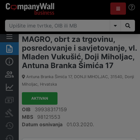
MAGRO, obrt za trgovinu,
posredovanje i savjetovanje, vl.
Sažetak
Mladen Vukušić, Doji Miholjac,
Osnovne informacije
Antuna Branka Šimića 17
Osobe i vlasništvo
Antuna Branka Šimića 17, DONJI MIHOLJAC
,
31540
,
Donji
Miholjac
,
Hrvatska
Financijski podaci
AKTIVAN
Računi i blokade
OIB
39938317159
Sudske objave
MBS
98121553
Datum osnivanja
01.03.2020.
Javne nabavke
Promjene