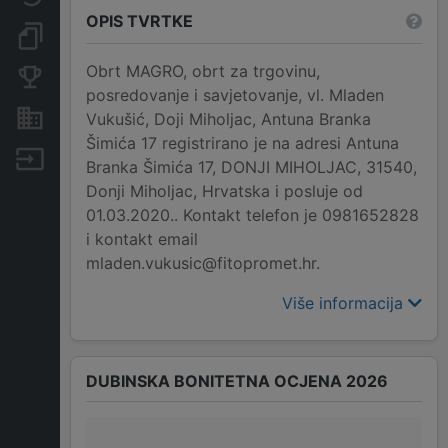
OPIS TVRTKE
Dokumenti i objave
Obrt MAGRO, obrt za trgovinu,
Konkurentske tvrtke
posredovanje i savjetovanje, vl. Mladen
Nekretnine i imovina
Vukušić, Doji Miholjac, Antuna Branka
Šimića 17 registrirano je na adresi Antuna
Izvoz
Branka Šimića 17, DONJI MIHOLJAC, 31540,
Donji Miholjac, Hrvatska i posluje od
01.03.2020.. Kontakt telefon je 0981652828
i kontakt email
mladen.vukusic@fitopromet.hr.
Više informacija
DUBINSKA BONITETNA OCJENA 2026