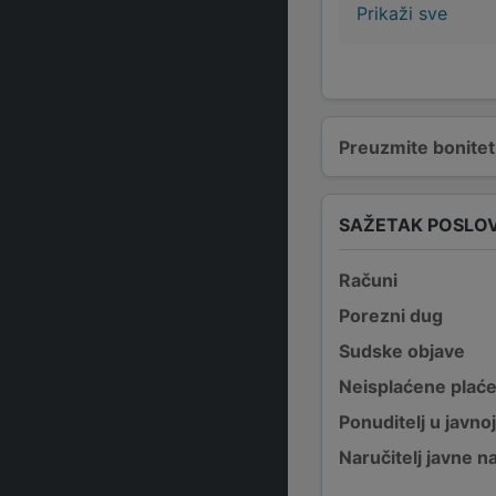
Prikaži sve
Preuzmite bonitetn
SAŽETAK POSLO
Računi
Porezni dug
Sudske objave
Neisplaćene plać
Ponuditelj u javno
Naručitelj javne 