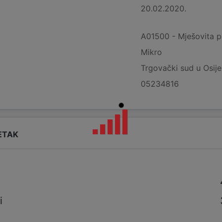
20.02.2020.
A01500 - Mješovita p
Mikro
Trgovački sud u Osij
05234816
ETAK
i
i