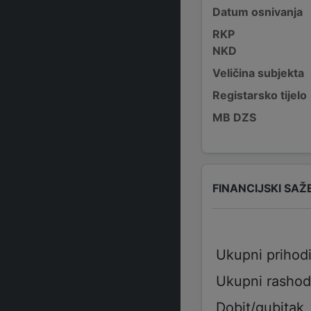
Datum osnivanja
RKP
NKD
Veličina subjekta
Registarsko tijelo
MB DZS
FINANCIJSKI SAŽ
Ukupni prihod
Ukupni rashod
Dobit/gubitak