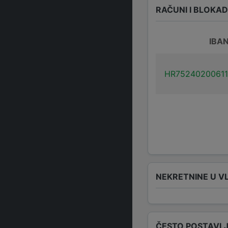
RAČUNI I BLOKA
IBA
HR7524020061
NEKRETNINE U V
ČESTO POSTAVLJ