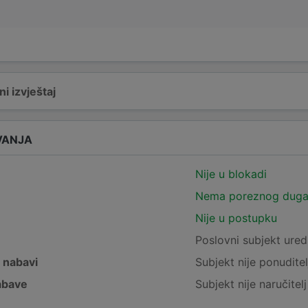
i izvještaj
VANJA
Nije u blokadi
Nema poreznog dug
Nije u postupku
e
Poslovni subjekt ured
j nabavi
Subjekt nije ponuditel
nabave
Subjekt nije naručitel