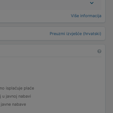
Više informacija
Preuzmi izvješće (hrvatski)
a
no isplaćuje plaće
j u javnoj nabavi
j javne nabave