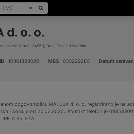
d. o. o.
omovinskog rata 8
,
34550
,
Donji Čaglić
,
Hrvatska
IB
10361328020
MBS
030229280
Datum osnivan
enom odgovornošću MALUJA d. o. o. registrirano je na adre
tska i posluje od 20.02.2020.. Kontakt telefon je 0985330
e JURICA KRLEŽA.