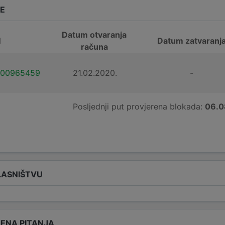
DE
Datum otvaranja
N
Datum zatvaranj
računa
100965459
21.02.2020.
-
Posljednji put provjerena blokada:
06.0
LASNIŠTVU
ENA PITANJA