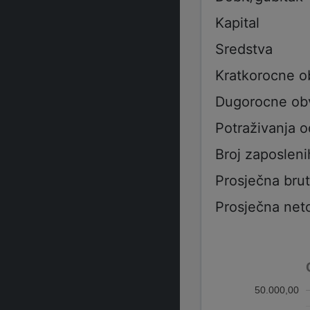
Kapital
Sredstva
Kratkorocne 
Dugorocne ob
Potraživanja 
Broj zaposleni
Prosječna bru
Prosječna net
50.000,00