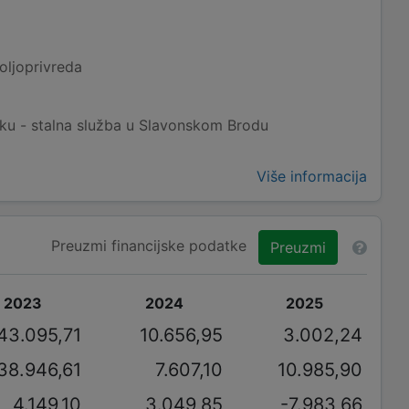
oljoprivreda
eku - stalna služba u Slavonskom Brodu
Više informacija
Preuzmi financijske podatke
Preuzmi
2023
2024
2025
43.095,71
10.656,95
3.002,24
38.946,61
7.607,10
10.985,90
4.149,10
3.049,85
-7.983,66