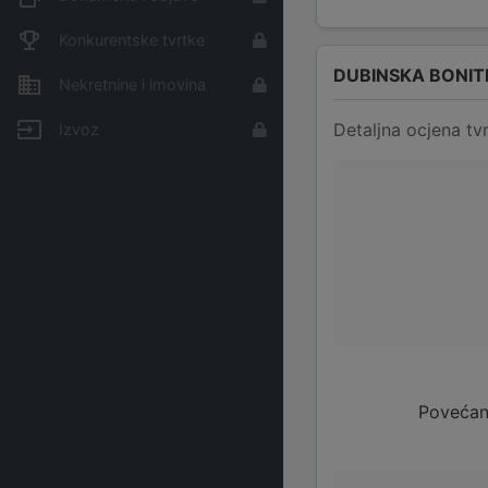
Konkurentske tvrtke
DUBINSKA BONIT
Nekretnine i imovina
Detaljna ocjena tvr
Izvoz
Povećan 