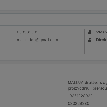
098533001
Vlasn
malujadoo@gmail.com
Direk
MALUJA društvo s og
proizvodnju i preradu
10361328020
030229280