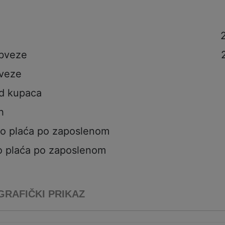
obveze
veze
od kupaca
h
to plaća po zaposlenom
o plaća po zaposlenom
GRAFIČKI PRIKAZ