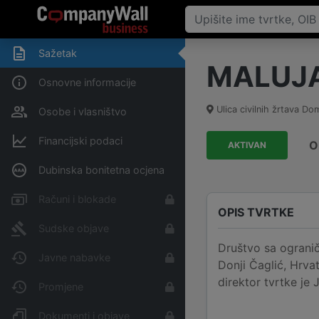
Sažetak
MALUJA 
Osnovne informacije
Ulica civilnih žrtava D
Osobe i vlasništvo
Financijski podaci
O
AKTIVAN
Dubinska bonitetna ocjena
Računi i blokade
OPIS TVRTKE
Sudske objave
Društvo sa ogranič
Javne nabavke
Donji Čaglić, Hrva
direktor tvrtke j
Promjene
Dokumenti i objave