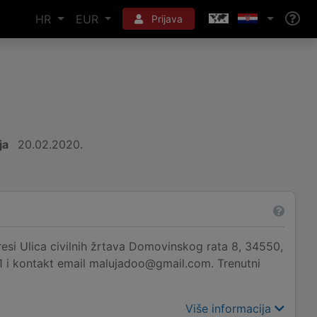
HR
EUR
Prijava
ja
20.02.2020.
si Ulica civilnih žrtava Domovinskog rata 8, 34550,
01 i kontakt email malujadoo@gmail.com. Trenutni
Više informacija