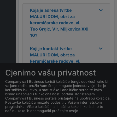
Koja je adresa tvrtke
MALURI DOM, obrt za
keramičarske radove, vl.
Teo Grgić, Vir, Miljkovica XXI
10
?
Koji je kontakt tvrtke
MALURI DOM, obrt za
keramičarske radove, vl.
Teo Grgić, Vir, Miljkovica XXI
Cjenimo vašu privatnost
10
?
Companywall Business koristi kolačiće (engl. cookies) kako bi
valjano radio, pružio Vam što je moguće jednostavnije i bolje
Koji je datum osnivanja
korisničko iskustvo, u statističke i analitičke svrhe te kako
tvrtke
MALURI DOM, obrt za
bismo unaprijedili funkcionalnosti portala. Korištenjem
Companywall Business portala pristajete na upotrebu kolačića.
keramičarske radove, vl.
Postavke kolačića možete podesiti u Vašem internetskom
Teo Grgić, Vir, Miljkovica XXI
pregledniku. Više o kolačićima i načinu kako ih koristimo te
načinu kako ih onemogućiti pročitajte ovdje
10
?