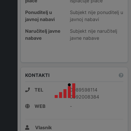
plaće
isplaćuje plaće
Ponuditelj u
Subjekt nije ponuditelj u
javnoj nabavi
javnoj nabavi
Naručitelj javne
Subjekt nije naručitelj
nabave
javne nabave
KONTAKTI
TEL
0989598114
0992008384
WEB
-
Vlasnik