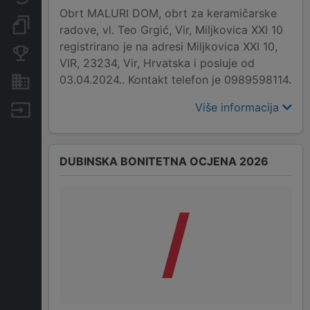
Obrt MALURI DOM, obrt za keramičarske
Dokumenti i objave
radove, vl. Teo Grgić, Vir, Miljkovica XXI 10
registrirano je na adresi Miljkovica XXI 10,
Konkurentske tvrtke
VIR, 23234, Vir, Hrvatska i posluje od
03.04.2024.. Kontakt telefon je 0989598114.
Nekretnine i imovina
Više informacija
Izvoz
DUBINSKA BONITETNA OCJENA 2026
/