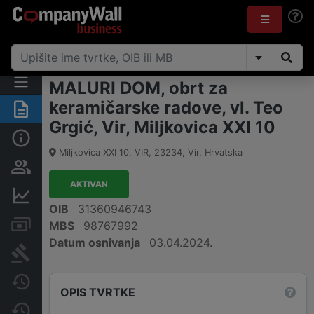
MALURI DOM, obrt za
keramičarske radove, vl. Teo
Sažetak
Grgić, Vir, Miljkovica XXI 10
Osnovne informacije
Miljkovica XXI 10, VIR
,
23234
,
Vir
,
Hrvatska
Osobe i vlasništvo
AKTIVAN
Financijski podaci
OIB
31360946743
Računi i blokade
MBS
98767992
Datum osnivanja
03.04.2024.
Sudske objave
Javne nabavke
OPIS TVRTKE
Promjene