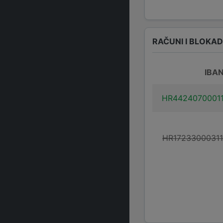
RAČUNI I BLOKA
IBA
HR4424070001
HR1723300031