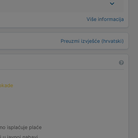
Više informacija
Preuzmi izvješće (hrvatski)
lokade
a
no isplaćuje plaće
j u javnoj nabavi