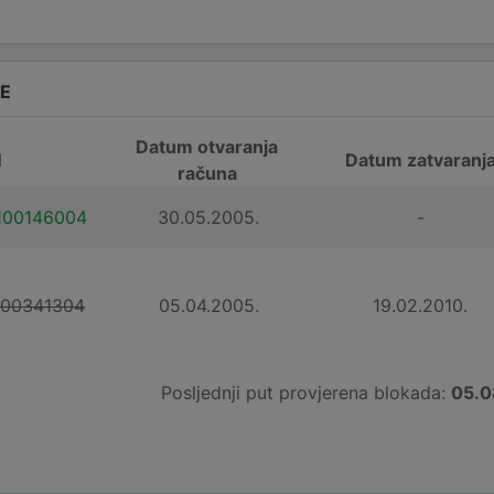
DE
Datum otvaranja
N
Datum zatvaranj
računa
100146004
30.05.2005.
-
100341304
05.04.2005.
19.02.2010.
Posljednji put provjerena blokada:
05.0