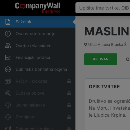
Sažetak
MASLINI
Osnovne informacije
Ulica Antuna Branka Šim
Osobe i vlasništvo
Financijski podaci
O
AKTIVAN
Dubinska bonitetna ocjena
Računi i blokade
OPIS TVRTKE
Sudske objave
Društvo sa ogranič
Javne nabavke
Na Moru, Hrvatska 
je Ljubica Krpina.
Promjene
Dokumenti i objave