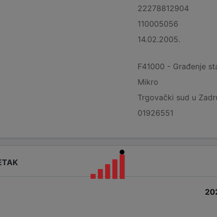
22278812904
110005056
14.02.2005.
F41000 - Građenje st
Mikro
Trgovački sud u Zadr
01926551
ETAK
20
i