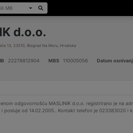
K d.o.o.
ića 13
,
23210
,
Biograd Na Moru
,
Hrvatska
IB
22278812904
MBS
110005056
Datum osnivanj
enom odgovornošću MASLINIK d.o.o. registrirano je na adr
i posluje od 14.02.2005.. Kontakt telefon je 023383020 i ko