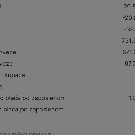
i
20.
-20.
-38
731.
obveze
671.
veze
97.
od kupaca
h
to plaća po zaposlenom
1.
o plaća po zaposlenom