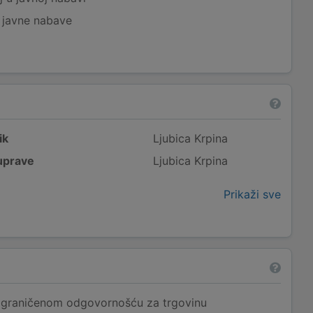
j javne nabave
ik
Ljubica Krpina
uprave
Ljubica Krpina
Prikaži sve
ograničenom odgovornošću za trgovinu