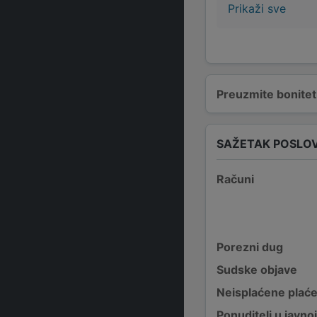
Prikaži sve
Preuzmite bonitetn
SAŽETAK POSLO
Računi
Porezni dug
Sudske objave
Neisplaćene plać
Ponuditelj u javno