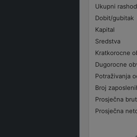
Ukupni rashod
Dobit/gubitak
Kapital
Sredstva
Kratkorocne 
Dugorocne ob
Potraživanja 
Broj zaposleni
Prosječna bru
Prosječna net