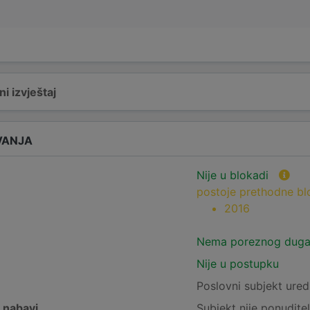
i izvještaj
VANJA
Nije u blokadi
postoje prethodne b
2016
Nema poreznog dug
Nije u postupku
e
Poslovni subjekt ured
j nabavi
Subjekt nije ponuditel