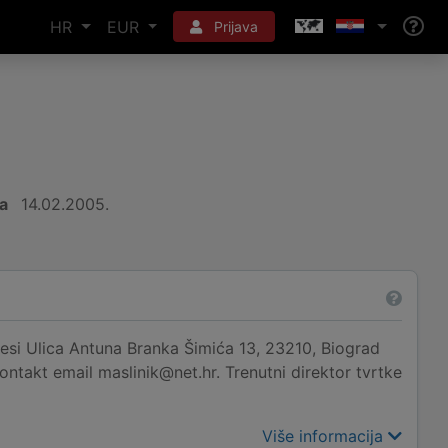
HR
EUR
Prijava
a
14.02.2005.
esi Ulica Antuna Branka Šimića 13, 23210, Biograd
ntakt email maslinik@net.hr. Trenutni direktor tvrtke
Više informacija