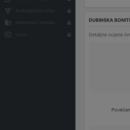
Konkurentske tvrtke
DUBINSKA BONIT
Nekretnine i imovina
Detaljna ocjena tvr
Izvoz
Povećan 