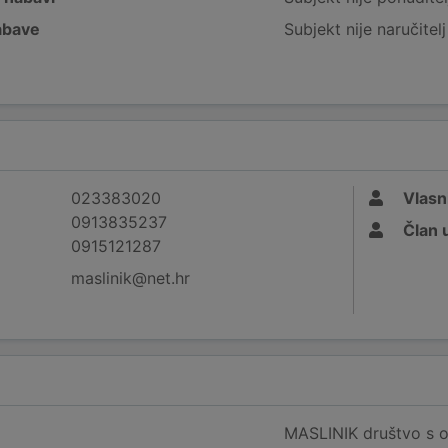
nabave
Subjekt nije naručitel
023383020
Vlasn
0913835237
Član 
0915121287
maslinik@net.hr
MASLINIK društvo s 