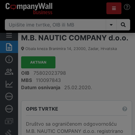
M.B. NAUTIC COMPANY d.o.o.
Sažetak
Obala kneza Branimira 14
,
23000
,
Zadar
,
Hrvatska
Osnovne informacije
AKTIVAN
Osobe i vlasništvo
OIB
75802023798
MBS
110097843
Financijski podaci
Datum osnivanja
25.02.2020.
Certifikat bonitetne izvrsnosti
OPIS TVRTKE
Dubinska bonitetna ocjena
Računi i blokade
Društvo sa ograničenom odgovornošću
M.B. NAUTIC COMPANY d.o.o. registrirano
Sudske objave