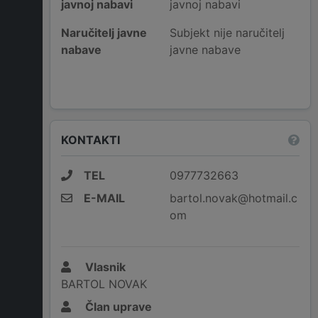
javnoj nabavi
javnoj nabavi
Naručitelj javne
Subjekt nije naručitelj
nabave
javne nabave
KONTAKTI
TEL
0977732663
E-MAIL
bartol.novak@hotmail.c
om
Vlasnik
BARTOL NOVAK
Član uprave