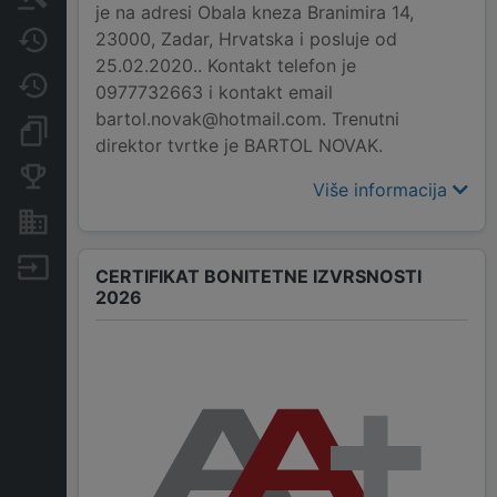
je na adresi Obala kneza Branimira 14,
23000, Zadar, Hrvatska i posluje od
Javne nabavke
25.02.2020.. Kontakt telefon je
Promjene
0977732663 i kontakt email
bartol.novak@hotmail.com. Trenutni
Dokumenti i objave
direktor tvrtke je BARTOL NOVAK.
Konkurentske tvrtke
Više informacija
Nekretnine i imovina
Izvoz
CERTIFIKAT BONITETNE IZVRSNOSTI
2026