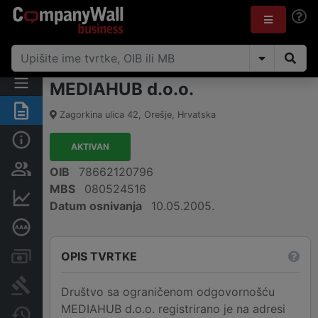
MEDIAHUB d.o.o.
Sažetak
Zagorkina ulica 42
,
Orešje
,
Hrvatska
Osnovne informacije
AKTIVAN
Osobe i vlasništvo
OIB
78662120796
MBS
080524516
Financijski podaci
Datum osnivanja
10.05.2005.
Dubinska bonitetna ocjena
OPIS TVRTKE
Računi i blokade
Sudske objave
Društvo sa ograničenom odgovornošću
MEDIAHUB d.o.o. registrirano je na adresi
Javne nabavke