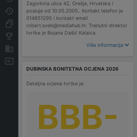
Zagorkina ulica 42, Orešje, Hrvatska i
posluje od 10.05.2005.. Kontakt telefon je
Promjene
014851295 i kontakt email
Dokumenti i objave
robert.sveb@mediahub.hr. Trenutni direktor
tvrtke je Bojana Dašić Kalaica.
Konkurentske tvrtke
Više informacija
Nekretnine i imovina
Izvoz
DUBINSKA BONITETNA OCJENA 2026
Detaljna ocjena tvrtke je:
BBB-