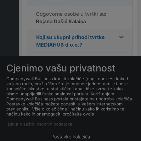
Odgovorne osobe u tvrtki su:
Bojana Dašić Kalaica
.
Koji su ukupni prihodi tvrtke
MEDIAHUB d.o.o.
?
Koja je adresa tvrtke
Cjenimo vašu privatnost
MEDIAHUB d.o.o.
?
Companywall Business koristi kolačiće (engl. cookies) kako bi
valjano radio, pružio Vam što je moguće jednostavnije i bolje
Koji je kontakt tvrtke
korisničko iskustvo, u statističke i analitičke svrhe te kako
MEDIAHUB d.o.o.
?
bismo unaprijedili funkcionalnosti portala. Korištenjem
Companywall Business portala pristajete na upotrebu kolačića.
Postavke kolačića možete podesiti u Vašem internetskom
Koji je datum osnivanja
pregledniku. Više o kolačićima i načinu kako ih koristimo te
načinu kako ih onemogućiti pročitajte ovdje
tvrtke
MEDIAHUB d.o.o.
?
Izjava o zaštiti osobnih podataka
Postavke kolačića