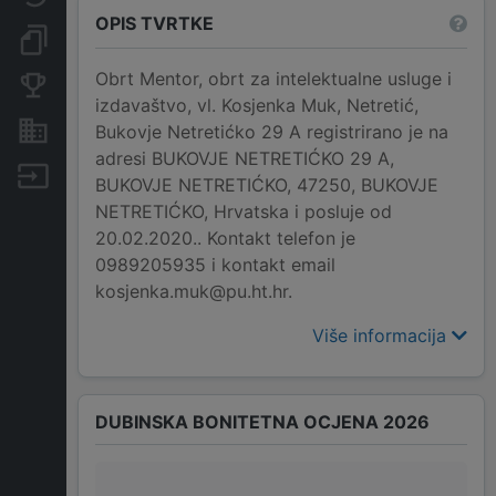
OPIS TVRTKE
Dokumenti i objave
Obrt Mentor, obrt za intelektualne usluge i
Konkurentske tvrtke
izdavaštvo, vl. Kosjenka Muk, Netretić,
Nekretnine i imovina
Bukovje Netretićko 29 A registrirano je na
adresi BUKOVJE NETRETIĆKO 29 A,
Izvoz
BUKOVJE NETRETIĆKO, 47250, BUKOVJE
NETRETIĆKO, Hrvatska i posluje od
20.02.2020.. Kontakt telefon je
0989205935 i kontakt email
kosjenka.muk@pu.ht.hr.
Više informacija
DUBINSKA BONITETNA OCJENA 2026