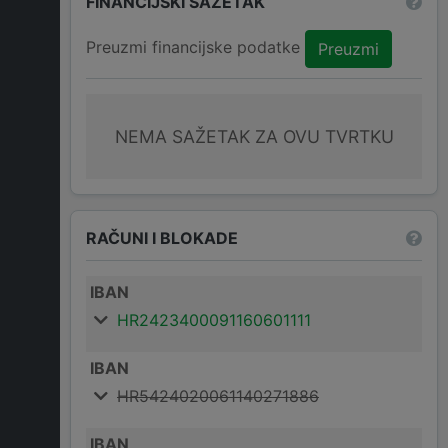
FINANCIJSKI SAŽETAK
Preuzmi financijske podatke
Preuzmi
NEMA SAŽETAK ZA OVU TVRTKU
RAČUNI I BLOKADE
IBAN
HR2423400091160601111
IBAN
HR5424020061140271886
IBAN