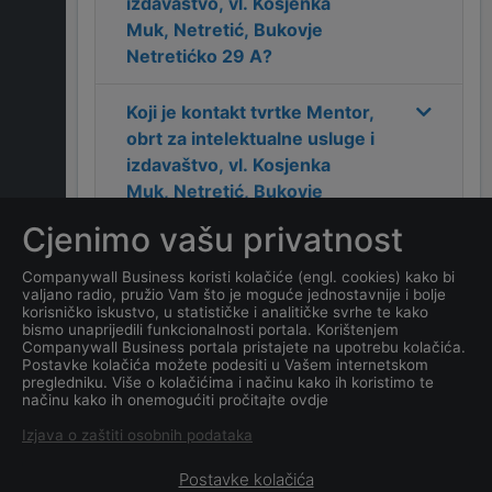
izdavaštvo, vl. Kosjenka
Muk, Netretić, Bukovje
Netretićko 29 A
?
Koji je kontakt tvrtke
Mentor,
obrt za intelektualne usluge i
izdavaštvo, vl. Kosjenka
Muk, Netretić, Bukovje
Netretićko 29 A
?
Cjenimo vašu privatnost
Koji je datum osnivanja
Companywall Business koristi kolačiće (engl. cookies) kako bi
valjano radio, pružio Vam što je moguće jednostavnije i bolje
tvrtke
Mentor, obrt za
korisničko iskustvo, u statističke i analitičke svrhe te kako
intelektualne usluge i
bismo unaprijedili funkcionalnosti portala. Korištenjem
Companywall Business portala pristajete na upotrebu kolačića.
izdavaštvo, vl. Kosjenka
Postavke kolačića možete podesiti u Vašem internetskom
Muk, Netretić, Bukovje
pregledniku. Više o kolačićima i načinu kako ih koristimo te
načinu kako ih onemogućiti pročitajte ovdje
Netretićko 29 A
?
Izjava o zaštiti osobnih podataka
Postavke kolačića