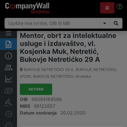
Mentor, obrt za intelektualne
usluge i izdavaštvo, vl.
Sažetak
Kosjenka Muk, Netretić,
Osnovne informacije
Bukovje Netretićko 29 A
Osobe i vlasništvo
BUKOVJE NETRETIĆKO 29 A, BUKOVJE NETRETIĆKO
,
47250
,
BUKOVJE NETRETIĆKO
,
Hrvatska
Financijski podaci
AKTIVAN
Računi i blokade
OIB
96094184568
Sudske objave
MBS
98122657
Datum osnivanja
20.02.2020.
Javne nabavke
Promjene