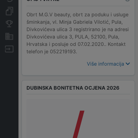
Dokumenti i objave
Obrt M.G.V beauty, obrt za poduku i usluge
šminkanja, vl. Minja Gabriela Vilotić, Pula,
Konkurentske tvrtke
Divkovićeva ulica 3 registrirano je na adresi
Nekretnine i imovina
Divkovićeva ulica 3, PULA, 52100, Pula,
Hrvatska i posluje od 07.02.2020.. Kontakt
Izvoz
telefon je 052219193.
Više informacija
DUBINSKA BONITETNA OCJENA 2026
/