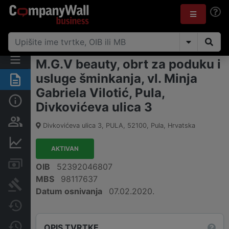
M.G.V beauty, obrt za poduku i
usluge šminkanja, vl. Minja
Sažetak
Gabriela Vilotić, Pula,
Osnovne informacije
Divkovićeva ulica 3
Osobe i vlasništvo
Divkovićeva ulica 3, PULA
,
52100
,
Pula
,
Hrvatska
Financijski podaci
AKTIVAN
Računi i blokade
OIB
52392046807
MBS
98117637
Sudske objave
Datum osnivanja
07.02.2020.
Javne nabavke
Promjene
OPIS TVRTKE