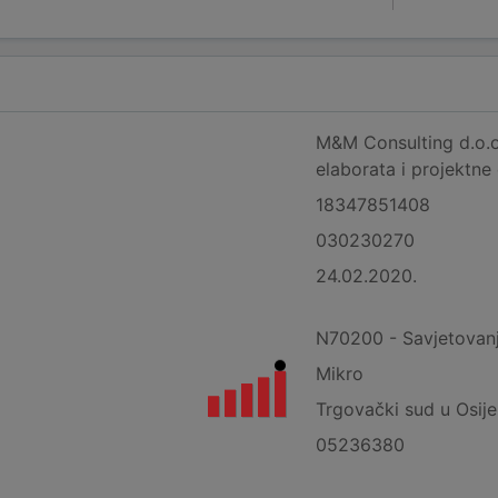
M&M Consulting d.o.o.
elaborata i projektn
18347851408
030230270
24.02.2020.
N70200 - Savjetovanj
Mikro
Trgovački sud u Osij
05236380