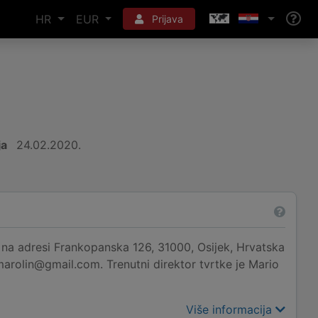
HR
EUR
Prijava
ja
24.02.2020.
na adresi Frankopanska 126, 31000, Osijek, Hrvatska
marolin@gmail.com. Trenutni direktor tvrtke je Mario
Više informacija