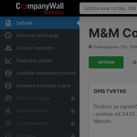
Sažetak
M&M Con
Osnovne informacije
Frankopanska 126
,
310
Osobe i vlasništvo
Financijski podaci
O
AKTIVAN
Certifikat bonitetne izvrsnosti
Dubinska bonitetna ocjena
OPIS TVRTKE
Računi i blokade
Društvo sa ograni
Sudske objave
i posluje od 24.02
Marolin.
Javne nabavke
Promjene