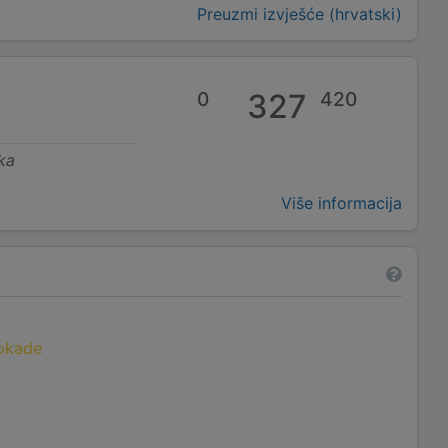
Preuzmi izvješće (hrvatski)
0
327
420
ka
Više informacija
lokade