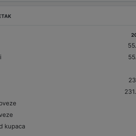
ETAK
2
i
55
i
55
23
231
obveze
veze
od kupaca