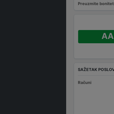
Preuzmite bonitetn
AA
SAŽETAK POSLO
Računi