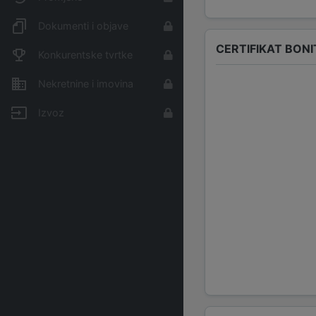
Dokumenti i objave
CERTIFIKAT BONI
Konkurentske tvrtke
Nekretnine i imovina
Izvoz