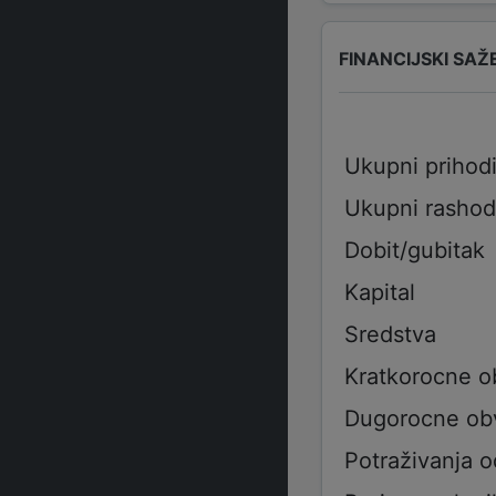
FINANCIJSKI SAŽ
Ukupni prihod
Ukupni rashod
Dobit/gubitak
Kapital
Sredstva
Kratkorocne 
Dugorocne ob
Potraživanja 