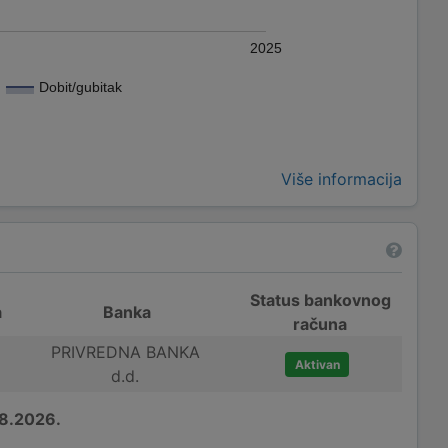
2025
Dobit/gubitak
Više informacija
Status bankovnog
a
Banka
računa
PRIVREDNA BANKA
Aktivan
d.d.
8.2026.