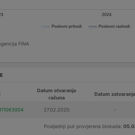
23
2024
Poslovni prihodi
Poslovni rashodi
agencija FINA
DE
Datum otvaranja
N
Datum zatvaranj
računa
111063004
27.02.2020.
-
Posljednji put provjerena blokada:
05.0