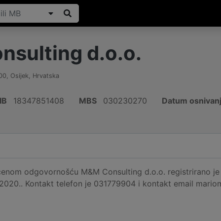
sulting d.o.o.
00
,
Osijek
,
Hrvatska
IB
18347851408
MBS
030230270
Datum osnivan
čenom odgovornošću M&M Consulting d.o.o. registrirano je 
.2020.. Kontakt telefon je 031779904 i kontakt email mario