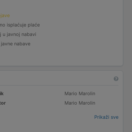
a
bjave
no isplaćuje plaće
j u javnoj nabavi
j javne nabave
ik
Mario Marolin
tor
Mario Marolin
Prikaži sve