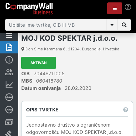
MOJ KOD SPEKTAR j.d.o.o.
Sažetak
Don Šime Karamana 6
,
21204
,
Dugopolje
,
Hrvatska
Osnovne informacije
AKTIVAN
Osobe i vlasništvo
OIB
70449711005
MBS
060416780
Financijski podaci
Datum osnivanja
28.02.2020.
Certifikat bonitetne izvrsnosti
OPIS TVRTKE
Dubinska bonitetna ocjena
Računi i blokade
Jednostavno društvo s ograničenom
odgovornošću MOJ KOD SPEKTAR j.d.o.o.
Sudske objave