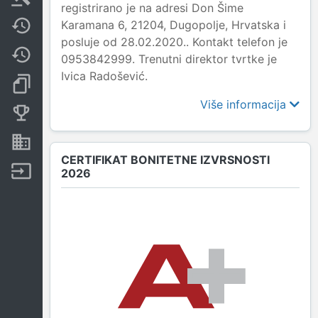
registrirano je na adresi Don Šime
Karamana 6, 21204, Dugopolje, Hrvatska i
Javne nabavke
posluje od 28.02.2020.. Kontakt telefon je
Promjene
0953842999. Trenutni direktor tvrtke je
Ivica Radošević.
Dokumenti i objave
Više informacija
Konkurentske tvrtke
Nekretnine i imovina
CERTIFIKAT BONITETNE IZVRSNOSTI
Izvoz
2026