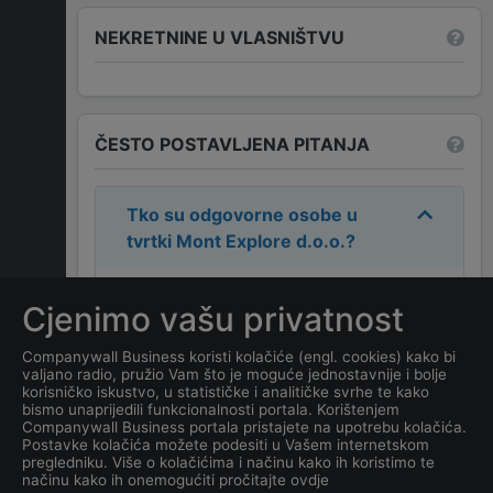
NEKRETNINE U VLASNIŠTVU
ČESTO POSTAVLJENA PITANJA
Tko su odgovorne osobe u
tvrtki
Mont Explore d.o.o.
?
Odgovorne osobe u tvrtki su:
Vuk
Cjenimo vašu privatnost
Milošević
.
Companywall Business koristi kolačiće (engl. cookies) kako bi
valjano radio, pružio Vam što je moguće jednostavnije i bolje
Koja je adresa tvrtke
Mont
korisničko iskustvo, u statističke i analitičke svrhe te kako
Explore d.o.o.
?
bismo unaprijedili funkcionalnosti portala. Korištenjem
Companywall Business portala pristajete na upotrebu kolačića.
Postavke kolačića možete podesiti u Vašem internetskom
Koji je datum osnivanja
pregledniku. Više o kolačićima i načinu kako ih koristimo te
načinu kako ih onemogućiti pročitajte ovdje
tvrtke
Mont Explore d.o.o.
?