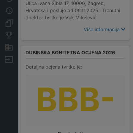
Ulica Ivana Šibla 17, 10000, Zagreb,
Hrvatska i posluje od 06.11.2025.. Trenutni
Promjene
direktor tvrtke je Vuk Milošević.
Dokumenti i objave
Više informacija
Konkurentske tvrtke
Nekretnine i imovina
DUBINSKA BONITETNA OCJENA 2026
Izvoz
Detaljna ocjena tvrtke je:
BBB-