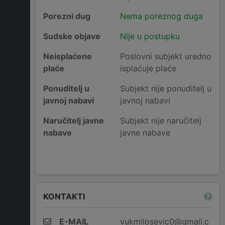
Porezni dug
Nema poreznog duga
Sudske objave
Nije u postupku
Neisplaćene
Poslovni subjekt uredno
plaće
isplaćuje plaće
Ponuditelj u
Subjekt nije ponuditelj u
javnoj nabavi
javnoj nabavi
Naručitelj javne
Subjekt nije naručitelj
nabave
javne nabave
KONTAKTI
E-MAIL
vukmilosevic0@gmail.c