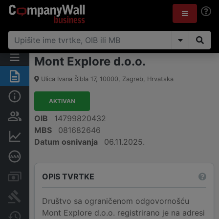
Mont Explore d.o.o.
Sažetak
Ulica Ivana Šibla 17
,
10000
,
Zagreb
,
Hrvatska
Osnovne informacije
AKTIVAN
Osobe i vlasništvo
OIB
14799820432
MBS
081682646
Financijski podaci
Datum osnivanja
06.11.2025.
Dubinska bonitetna ocjena
OPIS TVRTKE
Računi i blokade
Sudske objave
Društvo sa ograničenom odgovornošću
Mont Explore d.o.o. registrirano je na adresi
Javne nabavke