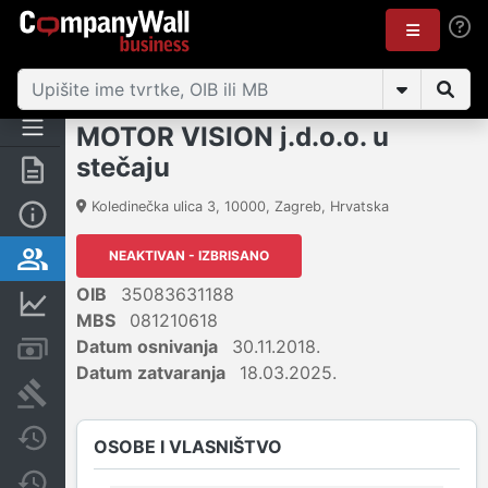
MOTOR VISION j.d.o.o. u
stečaju
Sažetak
Koledinečka ulica 3
,
10000
,
Zagreb
,
Hrvatska
Osnovne informacije
NEAKTIVAN - IZBRISANO
Osobe i vlasništvo
OIB
35083631188
Financijski podaci
MBS
081210618
Datum osnivanja
30.11.2018.
Računi i blokade
Datum zatvaranja
18.03.2025.
Sudske objave
Javne nabavke
OSOBE I VLASNIŠTVO
Promjene