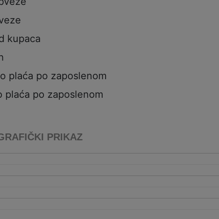
obveze
veze
od kupaca
h
to plaća po zaposlenom
o plaća po zaposlenom
GRAFIČKI PRIKAZ