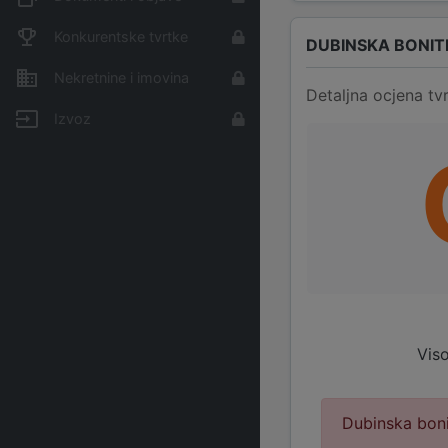
Konkurentske tvrtke
DUBINSKA BONIT
Nekretnine i imovina
Detaljna ocjena tvr
Izvoz
Viso
Dubinska boni