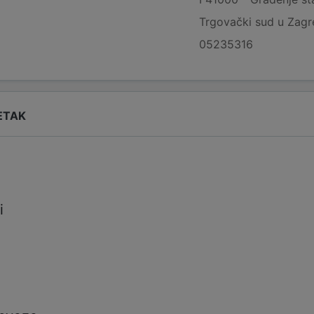
Trgovački sud u Zag
05235316
ETAK
i
i