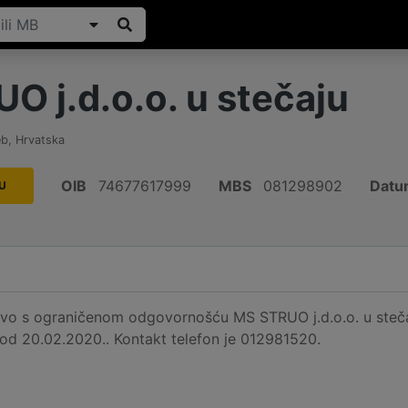
O j.d.o.o. u stečaju
eb
,
Hrvatska
OIB
74677617999
MBS
081298902
Datu
U
vo s ograničenom odgovornošću MS STRUO j.d.o.o. u stečaju
 od 20.02.2020.. Kontakt telefon je 012981520.