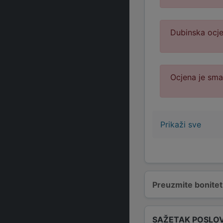
Dubinska ocje
Ocjena je sm
Prikaži sve
Preuzmite bonitetn
SAŽETAK POSLO