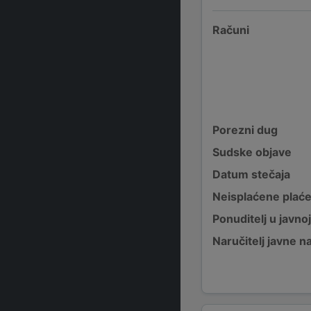
Računi
Porezni dug
Sudske objave
Datum stečaja
Neisplaćene plać
Ponuditelj u javno
Naručitelj javne 