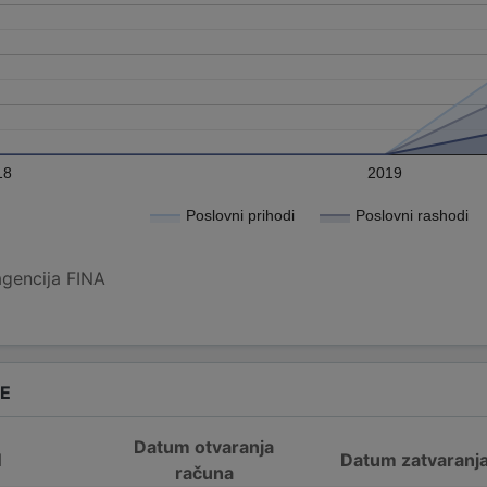
18
2019
Poslovni prihodi
Poslovni rashodi
agencija FINA
DE
Datum otvaranja
N
Datum zatvaranj
računa