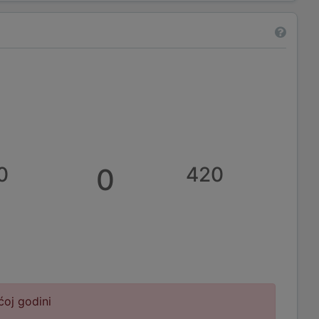
0
0
420
ćoj godini