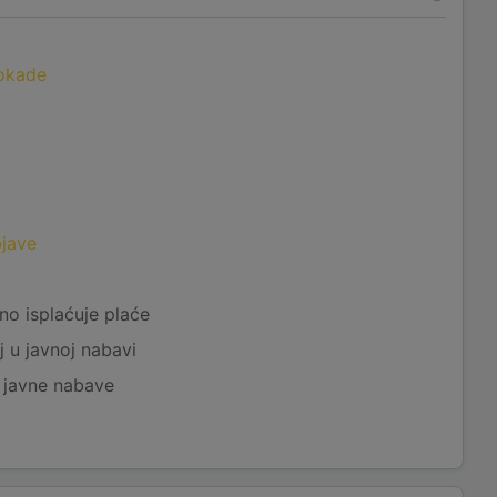
lokade
bjave
no isplaćuje plaće
j u javnoj nabavi
j javne nabave