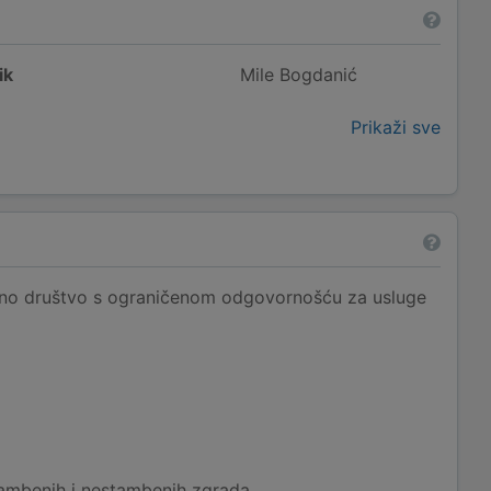
ik
Mile Bogdanić
Prikaži sve
o društvo s ograničenom odgovornošću za usluge
ambenih i nestambenih zgrada