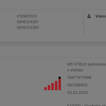
012981520
Vlasn
0916124391
0916124392
MS STRUO jednostavn
u stečaju
74677617999
081298902
20.02.2020.
F41000 - Građenje st