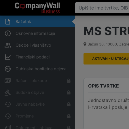
Sažetak
MS STRU
Osnovne informacije
Bačun 30
,
10000
,
Zagr
Osobe i vlasništvo
Financijski podaci
AKTIVAN - U STEČAJ
Dubinska bonitetna ocjena
Računi i blokade
OPIS TVRTKE
Sudske objave
Jednostavno društ
Javne nabavke
Hrvatska i posluje
Promjene
Dokumenti i objave