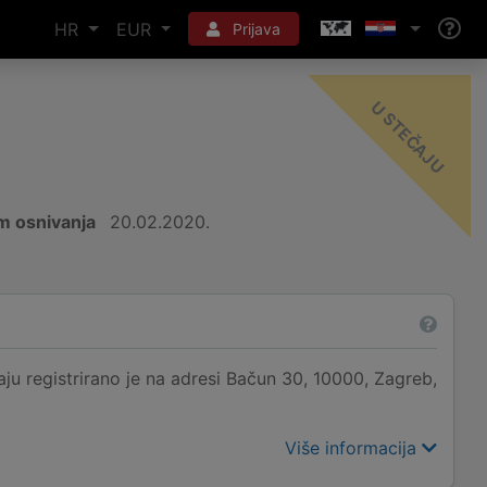
HR
EUR
Prijava
-
U
m osnivanja
20.02.2020.
 registrirano je na adresi Bačun 30, 10000, Zagreb,
Više informacija