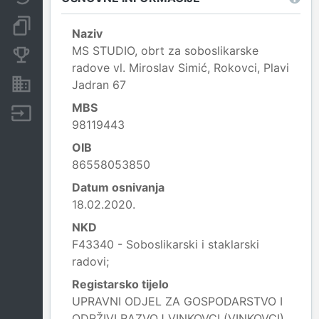
Dokumenti i objave
Naziv
MS STUDIO, obrt za soboslikarske
Konkurentske tvrtke
radove vl. Miroslav Simić, Rokovci, Plavi
Nekretnine i imovina
Jadran 67
MBS
Izvoz
98119443
OIB
86558053850
Datum osnivanja
18.02.2020.
NKD
F43340 - Soboslikarski i staklarski
radovi;
Registarsko tijelo
UPRAVNI ODJEL ZA GOSPODARSTVO I
ODRŽIVI RAZVOJ VINKOVCI (VINKOVCI)