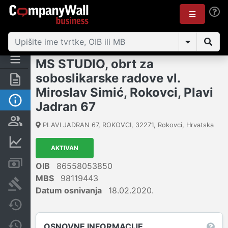
MS STUDIO, obrt za
soboslikarske radove vl.
Sažetak
Miroslav Simić, Rokovci, Plavi
Osnovne informacije
Jadran 67
Osobe i vlasništvo
PLAVI JADRAN 67, ROKOVCI
,
32271
,
Rokovci
,
Hrvatska
Financijski podaci
AKTIVAN
Računi i blokade
OIB
86558053850
MBS
98119443
Sudske objave
Datum osnivanja
18.02.2020.
Javne nabavke
Promjene
OSNOVNE INFORMACIJE