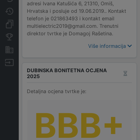
adresi Ivana Katušića 6, 21310, Omiš,
Hrvatska i posluje od 19.06.2019.. Kontakt
Promjene
telefon je 021863493 i kontakt email
Dokumenti i objave
multielectric2019@gmail.com. Trenutni
direktor tvrtke je Domagoj Rašetina.
Konkurentske tvrtke
Više informacija
Nekretnine i imovina
Izvoz
DUBINSKA BONITETNA OCJENA
2025
Detaljna ocjena tvrtke je:
BBB+