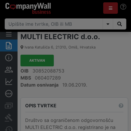
MULTI ELECTRIC d.o.o.
Sažetak
Ivana Katušića 6
,
21310
,
Omiš
,
Hrvatska
Osnovne informacije
AKTIVAN
Osobe i vlasništvo
OIB
30852088753
MBS
060407289
Financijski podaci
Datum osnivanja
19.06.2019.
Dubinska bonitetna ocjena
OPIS TVRTKE
Računi i blokade
Sudske objave
Društvo sa ograničenom odgovornošću
MULTI ELECTRIC d.o.o. registrirano je na
Javne nabavke