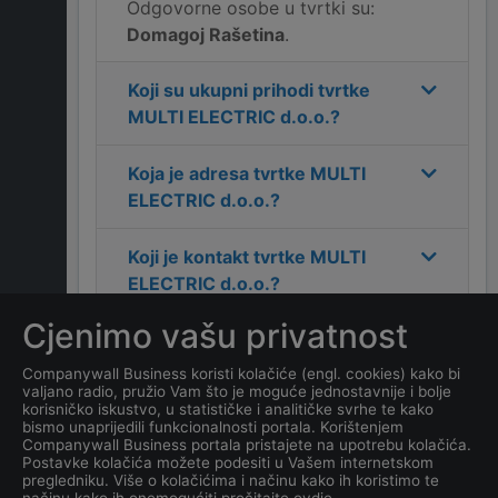
Odgovorne osobe u tvrtki su:
Domagoj Rašetina
.
Koji su ukupni prihodi tvrtke
MULTI ELECTRIC d.o.o.
?
Koja je adresa tvrtke
MULTI
ELECTRIC d.o.o.
?
Koji je kontakt tvrtke
MULTI
ELECTRIC d.o.o.
?
Cjenimo vašu privatnost
Koliko ima zaposlenih
kompanija
MULTI ELECTRIC
Companywall Business koristi kolačiće (engl. cookies) kako bi
valjano radio, pružio Vam što je moguće jednostavnije i bolje
d.o.o.
?
korisničko iskustvo, u statističke i analitičke svrhe te kako
bismo unaprijedili funkcionalnosti portala. Korištenjem
Companywall Business portala pristajete na upotrebu kolačića.
Koji je datum osnivanja
Postavke kolačića možete podesiti u Vašem internetskom
tvrtke
MULTI ELECTRIC
pregledniku. Više o kolačićima i načinu kako ih koristimo te