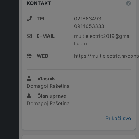
KONTAKTI
TEL
021863493
0914053333
E-MAIL
multielectric2019@gmai
l.com
WEB
https://multielectric.hr/cont
Vlasnik
Domagoj Rašetina
Član uprave
Domagoj Rašetina
Prikaži sve