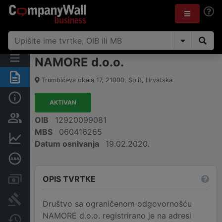
NAMORE d.o.o.
Sažetak
Trumbićeva obala 17
,
21000
,
Split
,
Hrvatska
Osnovne informacije
AKTIVAN
Osobe i vlasništvo
OIB
12920099081
MBS
060416265
Financijski podaci
Datum osnivanja
19.02.2020.
Dubinska bonitetna ocjena
OPIS TVRTKE
Računi i blokade
Sudske objave
Društvo sa ograničenom odgovornošću
NAMORE d.o.o. registrirano je na adresi
Javne nabavke