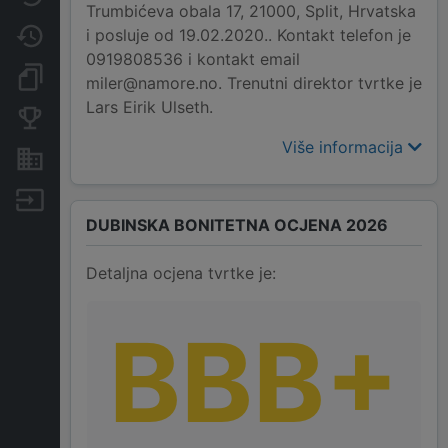
Trumbićeva obala 17, 21000, Split, Hrvatska
i posluje od 19.02.2020.. Kontakt telefon je
Promjene
0919808536 i kontakt email
Dokumenti i objave
miler@namore.no. Trenutni direktor tvrtke je
Lars Eirik Ulseth.
Konkurentske tvrtke
Više informacija
Nekretnine i imovina
Izvoz
DUBINSKA BONITETNA OCJENA 2026
Detaljna ocjena tvrtke je:
BBB+