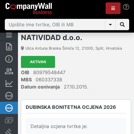
NATIVIDAD d.o.o.
Sažetak
Ulica Antuna Branka Šimića 12
,
21000
,
Split
,
Hrvatska
Osnovne informacije
AKTIVAN
Osobe i vlasništvo
OIB
80979548447
MBS
060337338
Financijski podaci
Datum osnivanja
27.10.2015.
Certifikat bonitetne izvrsnosti
DUBINSKA BONITETNA OCJENA 2026
Dubinska bonitetna ocjena
Računi i blokade
Detaljna ocjena tvrtke je:
Sudske objave