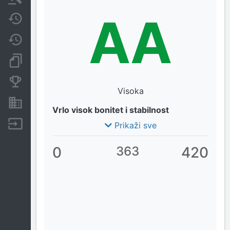
AA
Javne nabavke
Promjene
Dokumenti i objave
Konkurentske tvrtke
Visoka
Nekretnine i imovina
Vrlo visok bonitet i stabilnost
Izvoz
Prikaži sve
0
363
420