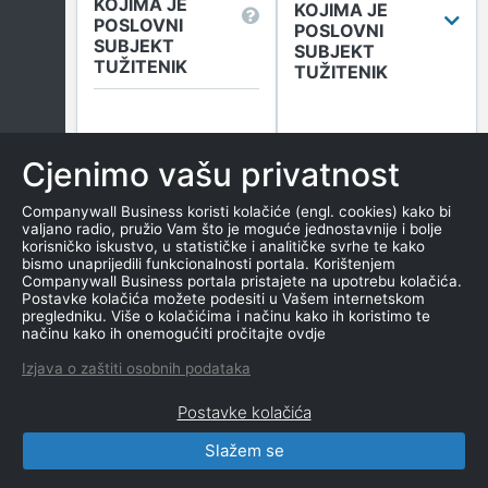
KOJIMA JE
KOJIMA JE
POSLOVNI
POSLOVNI
SUBJEKT
SUBJEKT
TUŽITENIK
TUŽITENIK
Broj sudskih objava
u tekućoj godini
Cjenimo vašu privatnost
(Tuženi)
0
Companywall Business koristi kolačiće (engl. cookies) kako bi
valjano radio, pružio Vam što je moguće jednostavnije i bolje
korisničko iskustvo, u statističke i analitičke svrhe te kako
bismo unaprijedili funkcionalnosti portala. Korištenjem
Više informacija
Companywall Business portala pristajete na upotrebu kolačića.
Postavke kolačića možete podesiti u Vašem internetskom
pregledniku. Više o kolačićima i načinu kako ih koristimo te
načinu kako ih onemogućiti pročitajte ovdje
DUGOVANJA
Izjava o zaštiti osobnih podataka
Postavke kolačića
Slažem se
CompanyWall Business © 2026
|
Kontakt
|
Uvjeti
korištenja
|
Obavijest o privatnosti