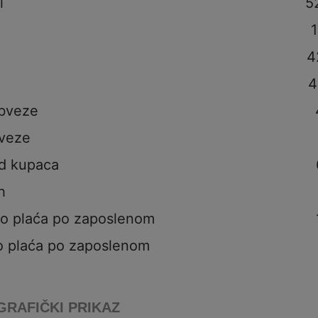
i
5
1
4
4
obveze
veze
od kupaca
h
to plaća po zaposlenom
o plaća po zaposlenom
GRAFIČKI PRIKAZ