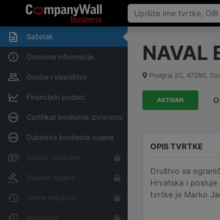
Sažetak
NAVAL 
Osnovne informacije
Podgraj 2C
,
47280
,
Oza
Osobe i vlasništvo
Financijski podaci
O
AKTIVAN
Certifikat bonitetne izvrsnosti
Dubinska bonitetna ocjena
OPIS TVRTKE
Računi i blokade
Društvo sa ograni
Sudske objave
Hrvatska i posluje
tvrtke je Marko Jan
Javne nabavke
Promjene