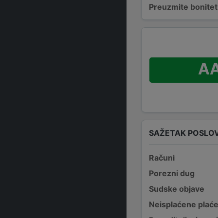
Preuzmite bonitetn
A
SAŽETAK POSLO
Računi
Porezni dug
Sudske objave
Neisplaćene plać