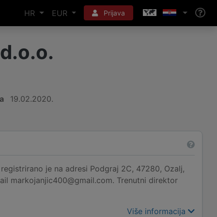
HR
EUR
Prijava
.o.o.
a
19.02.2020.
strirano je na adresi Podgraj 2C, 47280, Ozalj,
mail markojanjic400@gmail.com. Trenutni direktor
Više informacija