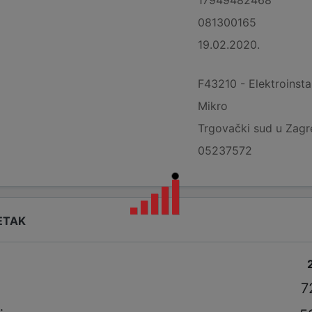
081300165
19.02.2020.
F43210 - Elektroinstal
Mikro
Trgovački sud u Zagre
05237572
ETAK
i
7