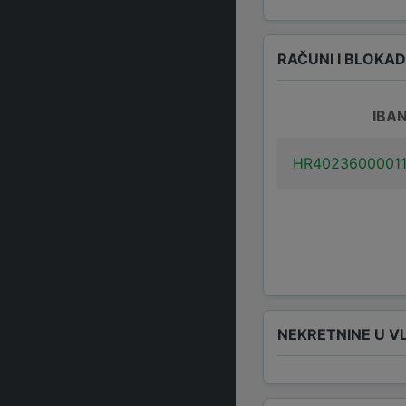
RAČUNI I BLOKA
IBA
HR4023600001
NEKRETNINE U V