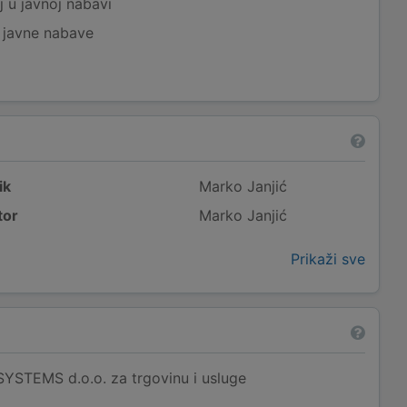
j u javnoj nabavi
j javne nabave
ik
Marko Janjić
tor
Marko Janjić
Prikaži sve
STEMS d.o.o. za trgovinu i usluge