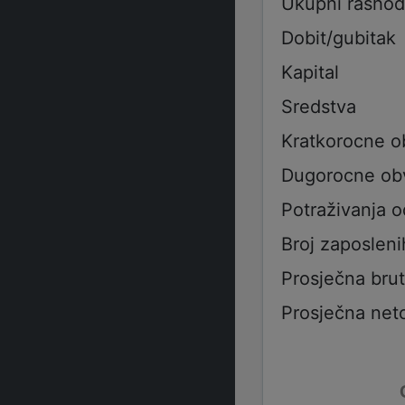
Ukupni rashod
Dobit/gubitak
Kapital
Sredstva
Kratkorocne 
Dugorocne ob
Potraživanja 
Broj zaposleni
Prosječna bru
Prosječna net