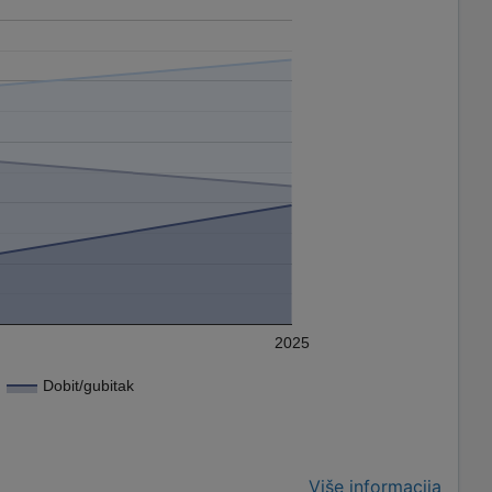
2025
Dobit/gubitak
Više informacija