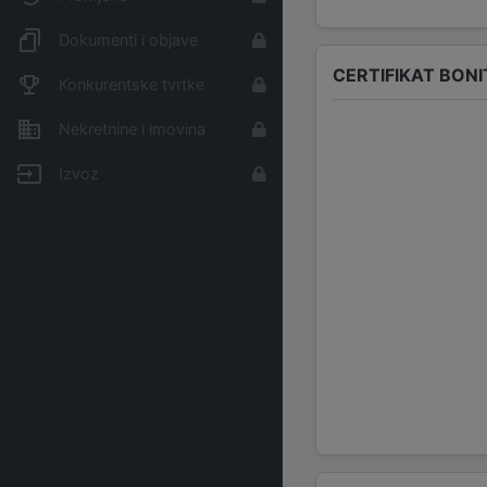
Dokumenti i objave
CERTIFIKAT BONI
Konkurentske tvrtke
Nekretnine i imovina
Izvoz