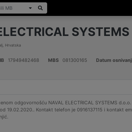
ELECTRICAL SYSTEMS d
lj
,
Hrvatska
IB
17949482468
MBS
081300165
Datum osnivanj
čenom odgovornošću NAVAL ELECTRICAL SYSTEMS d.o.o. regi
 od 19.02.2020.. Kontakt telefon je 0916137115 i kontakt e
jić.