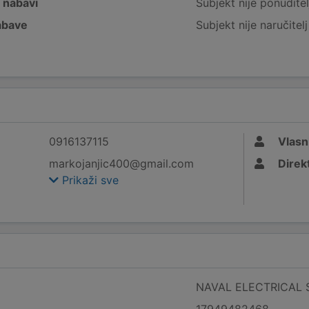
j nabavi
Subjekt nije ponuditel
nabave
Subjekt nije naručitel
0916137115
Vlasn
markojanjic400@gmail.com
Direk
Prikaži sve
NAVAL ELECTRICAL SY
17949482468