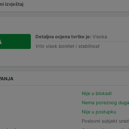
i izvještaj
Detaljna ocjena tvrtke je:
Visoka
A
Vrlo visok bonitet i stabilnost
VANJA
Nije u blokadi
Nema poreznog dug
Nije u postupku
e
Poslovni subjekt ured