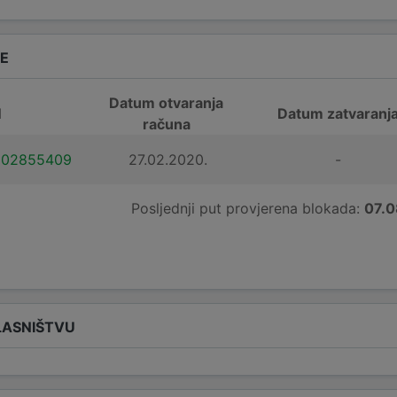
DE
Datum otvaranja
N
Datum zatvaranj
računa
102855409
27.02.2020.
-
Posljednji put provjerena blokada:
07.0
LASNIŠTVU