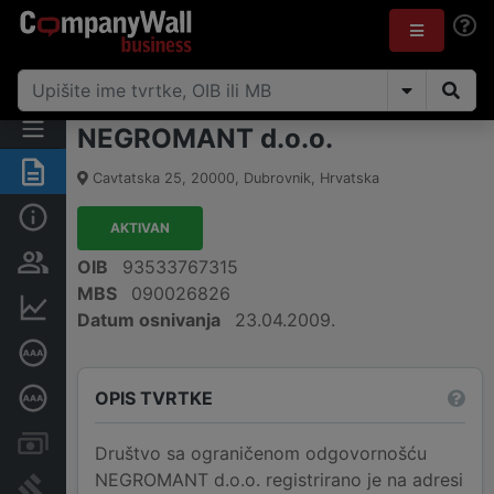
NEGROMANT d.o.o.
Sažetak
Cavtatska 25
,
20000
,
Dubrovnik
,
Hrvatska
Osnovne informacije
AKTIVAN
Osobe i vlasništvo
OIB
93533767315
MBS
090026826
Financijski podaci
Datum osnivanja
23.04.2009.
Certifikat bonitetne izvrsnosti
OPIS TVRTKE
Dubinska bonitetna ocjena
Računi i blokade
Društvo sa ograničenom odgovornošću
NEGROMANT d.o.o. registrirano je na adresi
Sudske objave