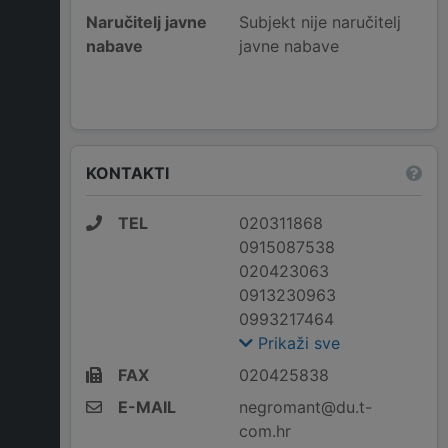
Naručitelj javne
Subjekt nije naručitelj
nabave
javne nabave
KONTAKTI
TEL
020311868
0915087538
020423063
0913230963
0993217464
Prikaži sve
FAX
020425838
E-MAIL
negromant@du.t-
com.hr