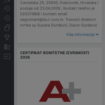
Cavtatska 25, 20000, Dubrovnik, Hrvatska i
posluje od 23.04.2009.. Kontakt telefon je
Javne nabavke
020311868 i kontakt email
Promjene
negromant@du.t-com.hr. Trenutni direktori
tvrtke su Suzana Đurđević, Davor Đurđević
Dokumenti i objave
Više informacija
Konkurentske tvrtke
Nekretnine i imovina
CERTIFIKAT BONITETNE IZVRSNOSTI
Izvoz
2026