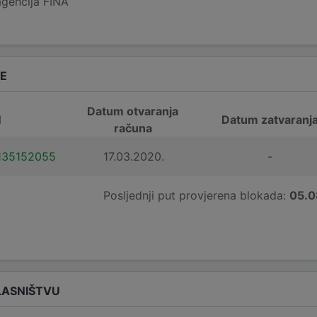
agencija FINA
DE
Datum otvaranja
N
Datum zatvaranj
računa
135152055
17.03.2020.
-
Posljednji put provjerena blokada:
05.0
LASNIŠTVU