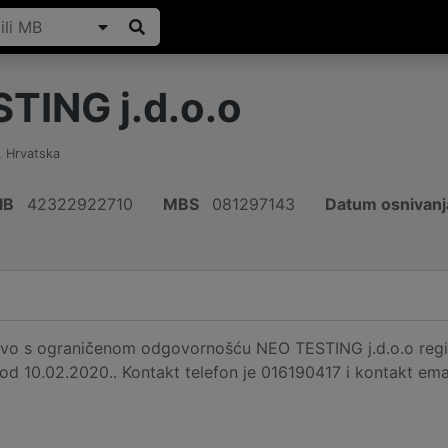
TING j.d.o.o
,
Hrvatska
IB
42322922710
MBS
081297143
Datum osnivanj
vo s ograničenom odgovornošću NEO TESTING j.d.o.o registr
 od 10.02.2020.. Kontakt telefon je 016190417 i kontakt ema