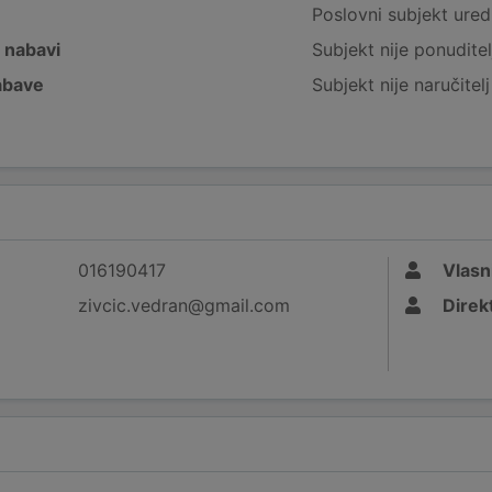
e
Poslovni subjekt ured
j nabavi
Subjekt nije ponuditel
nabave
Subjekt nije naručitel
016190417
Vlasn
zivcic.vedran@gmail.com
Direk