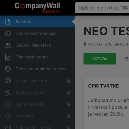
Sažetak
NEO TES
Osnovne informacije
Prudnjaki 27A
,
Bestovje
Osobe i vlasništvo
Financijski podaci
O
AKTIVAN
Dubinska bonitetna ocjena
Računi i blokade
OPIS TVRTKE
Sudske objave
Jednostavno društ
Javne nabavke
Hrvatska i posluje
je Vedran Živčić.
Promjene
Dokumenti i objave