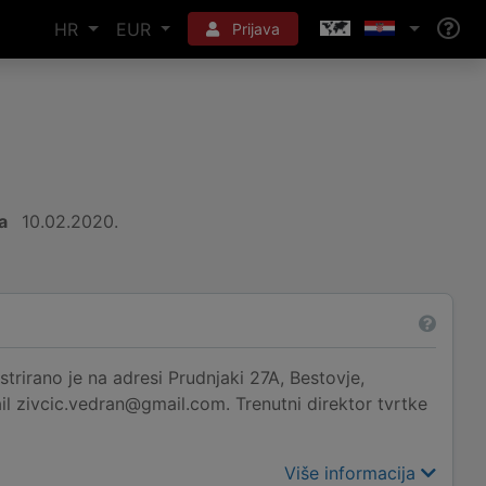
HR
EUR
Prijava
a
10.02.2020.
irano je na adresi Prudnjaki 27A, Bestovje,
il zivcic.vedran@gmail.com. Trenutni direktor tvrtke
Više informacija