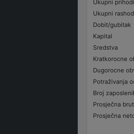
Ukupni prihod
Ukupni rashod
Dobit/gubitak
Kapital
Sredstva
Kratkorocne 
Dugorocne ob
Potraživanja 
Broj zaposleni
Prosječna bru
Prosječna net