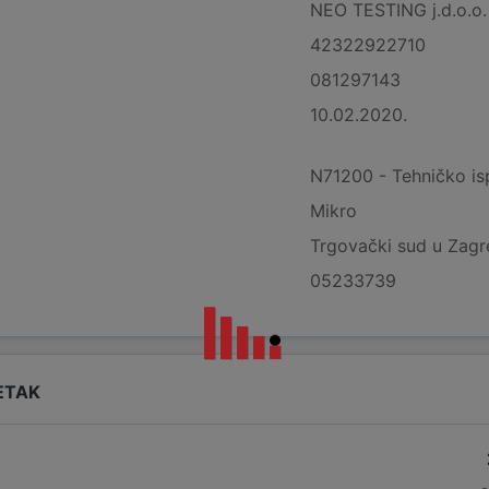
NEO TESTING j.d.o.o. z
42322922710
081297143
10.02.2020.
N71200 - Tehničko ispi
Mikro
Trgovački sud u Zag
05233739
ETAK