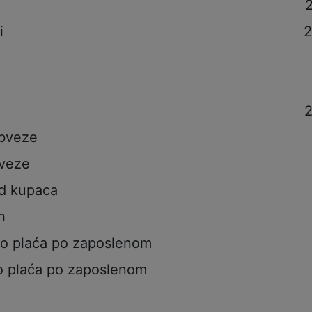
i
i
2
2
obveze
veze
od kupaca
h
to plaća po zaposlenom
o plaća po zaposlenom