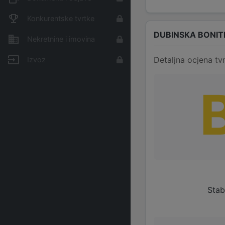
Konkurentske tvrtke
DUBINSKA BONIT
Nekretnine i imovina
Detaljna ocjena tvr
Izvoz
Stab