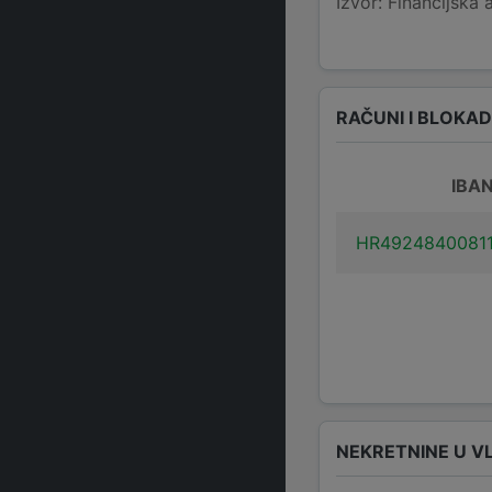
Izvor: Financijska 
RAČUNI I BLOKA
IBA
HR4924840081
NEKRETNINE U V