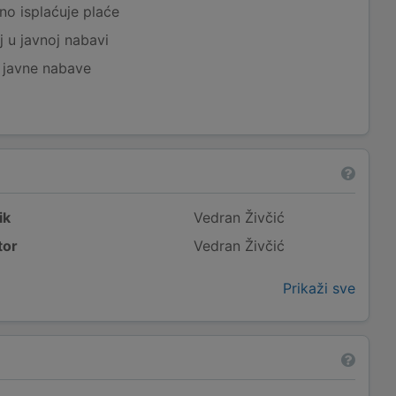
no isplaćuje plaće
j u javnoj nabavi
j javne nabave
ik
Vedran Živčić
tor
Vedran Živčić
Prikaži sve