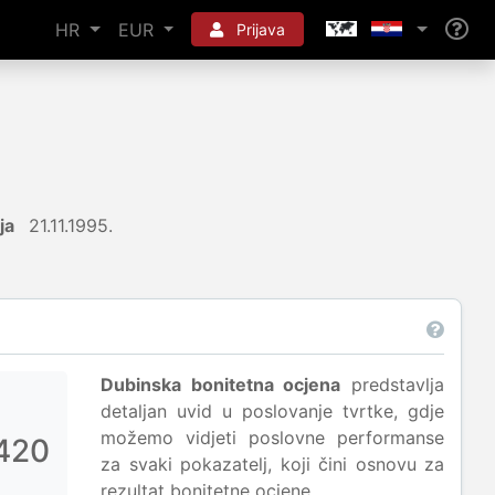
HR
EUR
Prijava
ja
21.11.1995.
Dubinska bonitetna ocjena
predstavlja
detaljan uvid u poslovanje tvrtke, gdje
možemo vidjeti poslovne performanse
420
za svaki pokazatelj, koji čini osnovu za
rezultat bonitetne ocjene.