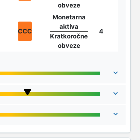
obveze
Monetarna
aktiva
CCC
4
Kratkoročne
obveze