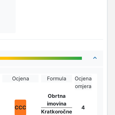
Ocjena
Formula
Ocjena
omjera
Obrtna
imovina
CCC
4
Kratkoročne