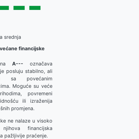
---
a srednja
ovećane financijske
jena
A---
označava
je posluju stabilno, ali
ju sa povećanim
zicima. Moguće su veće
rihodima, povremeni
idnošću ili izraženija
išnih promjena.
tke ne nalaze u visoko
 njihova financijska
a pažljivije praćenje.