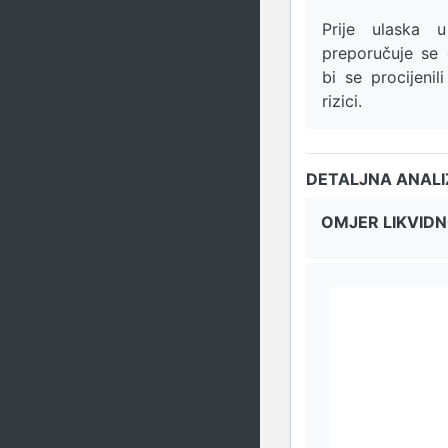
Prije ulaska u
preporučuje se
bi se procijenili
rizici.
DETALJNA ANAL
OMJER LIKVIDN