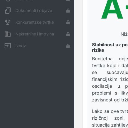
A
Dokumenti i objave
Konkurentske tvrtke
Niž
Nekretnine i imovina
Stabilnost uz p
Izvoz
rizike
Bonitetna oc
tvrtke koje i dal
se suočava
financijskim ri
oscilacije u p
problemi s likv
zavisnost od trž
Lako se ove tvr
rizičnoj zoni,
situacija zahtijev