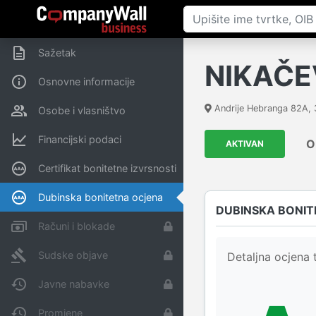
Sažetak
NIKAČEV
Osnovne informacije
Andrije Hebranga 82A
,
Osobe i vlasništvo
Financijski podaci
O
AKTIVAN
Certifikat bonitetne izvrsnosti
Dubinska bonitetna ocjena
DUBINSKA BONIT
Računi i blokade
Sudske objave
Detaljna ocjena t
Javne nabavke
Promjene