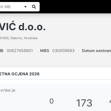
IĆ d.o.o.
31400
,
Đakovo
,
Hrvatska
IB
00627456801
MBS
030009683
Datum osnivan
ETNA OCJENA 2026
vrtke je:
0
173