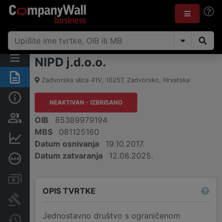
NIPD j.d.o.o.
Sažetak
Zadvorska ulica 41V
,
10257
,
Zadvorsko
,
Hrvatska
Osnovne informacije
NEAKTIVAN - IZBRISANO
Osobe i vlasništvo
OIB
85389979194
MBS
081125160
Financijski podaci
Datum osnivanja
19.10.2017.
Datum zatvaranja
12.08.2025.
Dubinska bonitetna ocjena
Računi i blokade
OPIS TVRTKE
Sudske objave
Jednostavno društvo s ograničenom
Javne nabavke