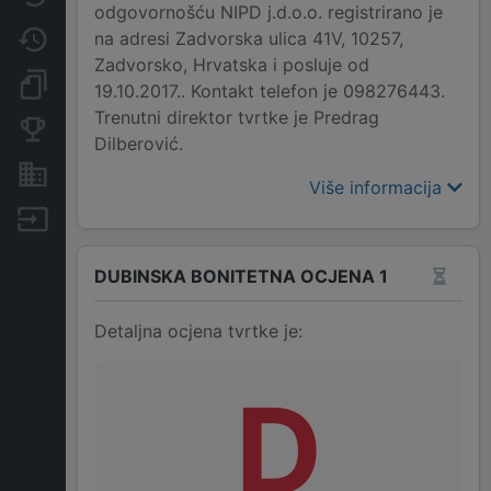
odgovornošću NIPD j.d.o.o. registrirano je
na adresi Zadvorska ulica 41V, 10257,
Promjene
Zadvorsko, Hrvatska i posluje od
Dokumenti i objave
19.10.2017.. Kontakt telefon je 098276443.
Trenutni direktor tvrtke je Predrag
Konkurentske tvrtke
Dilberović.
Nekretnine i imovina
Više informacija
Izvoz
DUBINSKA BONITETNA OCJENA 1
Detaljna ocjena tvrtke je:
D