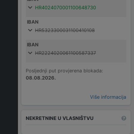
HR4024070001100648730
IBAN
HR5323300031100410108
IBAN
HR2224020061100587337
Posljednji put provjerena blokada:
08.08.2026.
Više informacija
NEKRETNINE U VLASNIŠTVU