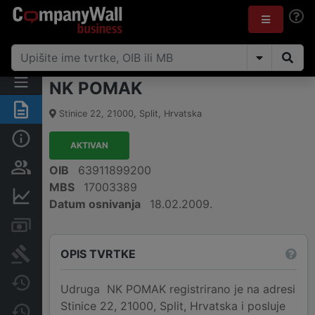
NK POMAK
Sažetak
Stinice 22
,
21000
,
Split
,
Hrvatska
Osnovne informacije
AKTIVAN
Osobe i vlasništvo
OIB
63911899200
MBS
17003389
Financijski podaci
Datum osnivanja
18.02.2009.
Računi i blokade
OPIS TVRTKE
Sudske objave
Javne nabavke
Udruga NK POMAK registrirano je na adresi
Stinice 22, 21000, Split, Hrvatska i posluje
Promjene