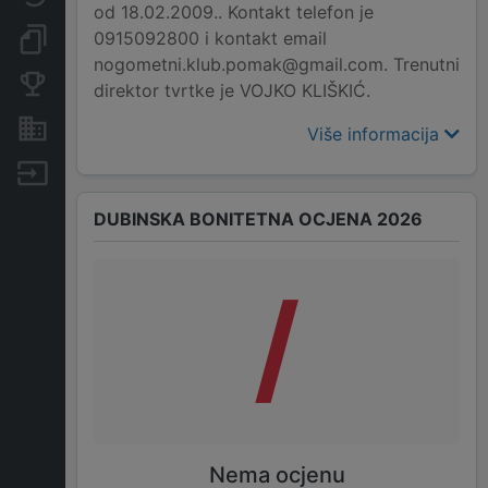
od 18.02.2009.. Kontakt telefon je
0915092800 i kontakt email
Dokumenti i objave
nogometni.klub.pomak@gmail.com. Trenutni
Konkurentske tvrtke
direktor tvrtke je VOJKO KLIŠKIĆ.
Nekretnine i imovina
Više informacija
Izvoz
DUBINSKA BONITETNA OCJENA 2026
/
Nema ocjenu