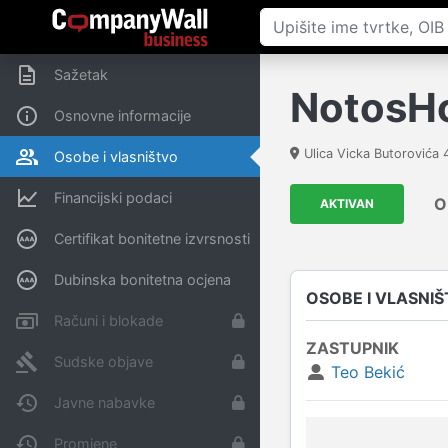
Sažetak
NotosHo
Osnovne informacije
Ulica Vicka Butorovića 
Osobe i vlasništvo
Financijski podaci
O
AKTIVAN
Certifikat bonitetne izvrsnosti
Dubinska bonitetna ocjena
OSOBE I VLASNI
Računi i blokade
ZASTUPNIK
Sudske objave
Teo Bekić
Javne nabavke
Promjene