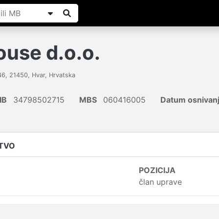
use d.o.o.
46
,
21450
,
Hvar
,
Hrvatska
IB
34798502715
MBS
060416005
Datum osnivan
ŠTVO
POZICIJA
član uprave