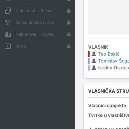
Dokumenti i objave
Konkurentske tvrtke
Nekretnine i imovina
Izvoz
VLASNIK
Teo Bekić
Tomislav Šeg
Nedim Dizdar
VLASNIČKA STR
Vlasnici subjekta
Tvrtke u vlasništv