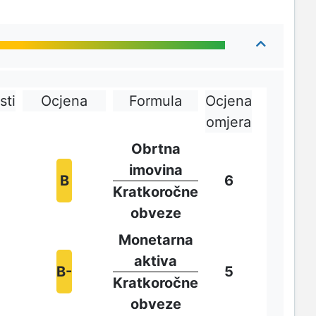
sti
Ocjena
Formula
Ocjena
omjera
Obrtna
imovina
B
6
Kratkoročne
obveze
Monetarna
aktiva
B-
5
Kratkoročne
obveze