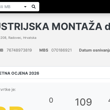
USTRIJSKA MONTAŽA d.
2208
,
Radovec
,
Hrvatska
IB
76748973819
MBS
070186921
Datum osnivanj
ETNA OCJENA 2026
vrtke je:
0
109