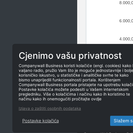
8.000,
6.000,
4.000,
Cjenimo vašu privatnost
2.000,
Companywall Business koristi kolačiće (engl. cookies) kako 
valjano radio, pružio Vam što je moguće jednostavnije i bolj
0,
korisničko iskustvo, u statističke i analitičke svrhe te kako
bismo unaprijedili funkcionalnosti portala. Korištenjem
Companywall Business portala pristajete na upotrebu kolači
Postavke kolačića možete podesiti u Vašem internetskom
pregledniku. Više o kolačićima i načinu kako ih koristimo te
načinu kako ih onemogućiti pročitajte ovdje
Izjava o zaštiti osobnih podataka
Postavke kolačića
Slažem s