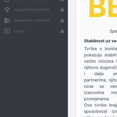
B
Konkurentske tvrtke
Nekretnine i imovina
Spe
Izvoz
Stabilnost uz ve
Tvrtke s boni
pokazuju stabil
većim rizicima 
njihovo dugoroč
i dalje sma
partnerima, nji
nose sa vanj
izazovima m
promjenama.
Ove tvrtke imaj
sposobnost izm