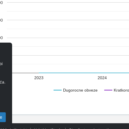
00
00
00
00
bi
e
00
2023
2024
ća.
Dugorocne obveze
Kratkor
e