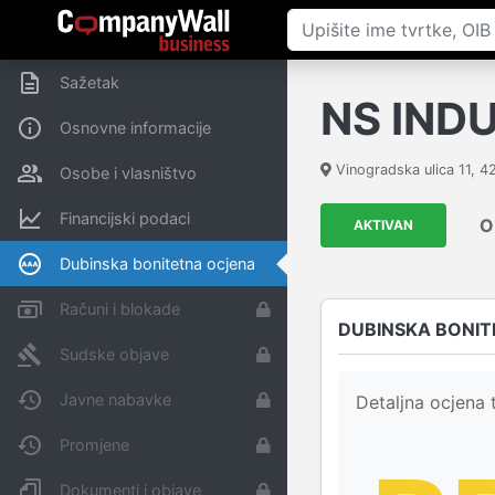
Sažetak
NS IND
Osnovne informacije
Vinogradska ulica 11
,
4
Osobe i vlasništvo
Financijski podaci
O
AKTIVAN
Dubinska bonitetna ocjena
Računi i blokade
DUBINSKA BONIT
Sudske objave
Javne nabavke
Detaljna ocjena t
Promjene
Dokumenti i objave