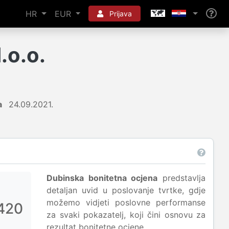
HR
EUR
Prijava
o.o.
a
24.09.2021.
Dubinska bonitetna ocjena
predstavlja
detaljan uvid u poslovanje tvrtke, gdje
možemo vidjeti poslovne performanse
420
za svaki pokazatelj, koji čini osnovu za
rezultat bonitetne ocjene.