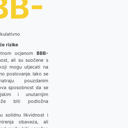
BB-
kulativno
će rizike
tetnom ocjenom
BBB-
nost, ali su suočene s
koji mogu utjecati na
no poslovanje. Iako se
traju pouzdanim
hova sposobnost da se
skim i unutarnjim
ože biti podložna
u solidnu likvidnost i
irenja obaveza, ali