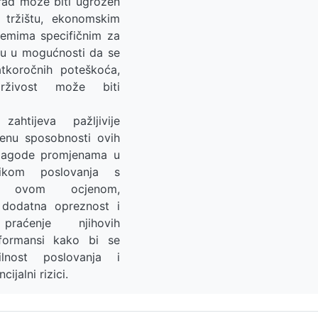
 rad može biti ugrožen
tržištu, ekonomskim
blemima specifičnim za
 su u mogućnosti da se
tkoročnih poteškoća,
rživost može biti
htijeva pažljivije
jenu sposobnosti ovih
rilagode promjenama u
ilikom poslovanja s
 ovom ocjenom,
 dodatna opreznost i
 praćenje njihovih
erformansi kako bi se
ilnost poslovanja i
cijalni rizici.