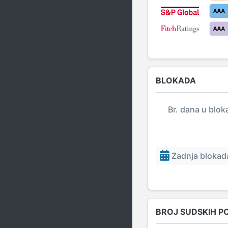
BLOKADA
Br. dana u blok
Zadnja blokada
BROJ SUDSKIH P