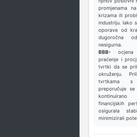
njihov poslovni
promjenama na 
krizama ili pro
industriju. Iako
oporave od kra
dugoročna od
nesigurna.
BBB-
ocjena za
praćenje i proc
tvrtki da se p
okruženju. Pr
tvrtkama s
preporučuje se
kontinuirano
financijskih p
osigurala stab
minimizirali poten