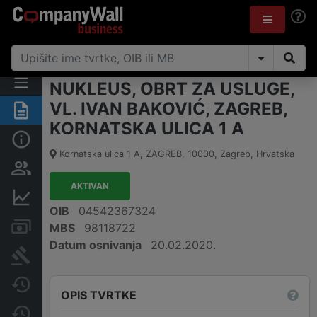
NUKLEUS, OBRT ZA USLUGE,
VL. IVAN BAKOVIĆ, ZAGREB,
Sažetak
KORNATSKA ULICA 1 A
Osnovne informacije
Kornatska ulica 1 A, ZAGREB
,
10000
,
Zagreb
,
Hrvatska
Osobe i vlasništvo
AKTIVAN
Financijski podaci
OIB
04542367324
Računi i blokade
MBS
98118722
Datum osnivanja
20.02.2020.
Sudske objave
Javne nabavke
OPIS TVRTKE
Promjene