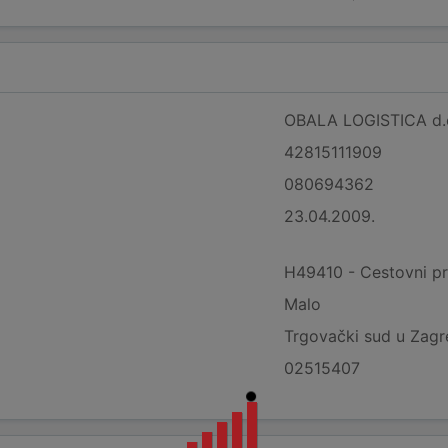
OBALA LOGISTICA d.o.o
42815111909
080694362
23.04.2009.
H49410 - Cestovni pr
Malo
Trgovački sud u Zag
02515407