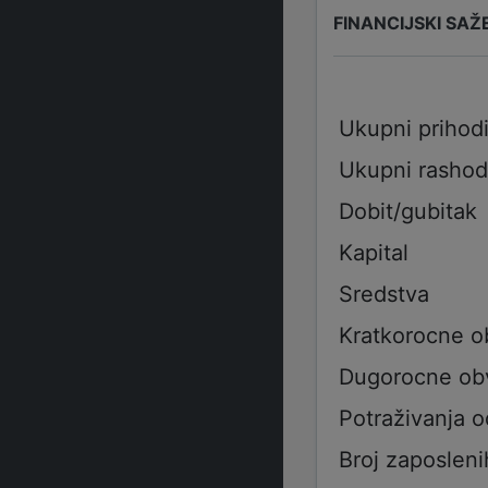
FINANCIJSKI SAŽ
Ukupni prihod
Ukupni rashod
Dobit/gubitak
Kapital
Sredstva
Kratkorocne 
Dugorocne ob
Potraživanja 
Broj zaposleni