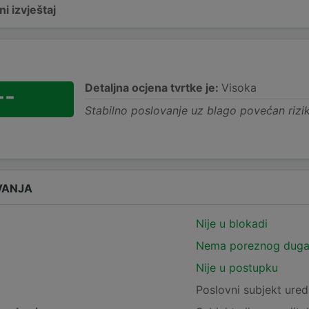
i izvještaj
Detaljna ocjena tvrtke je:
Visoka
--
Stabilno poslovanje uz blago povećan rizi
VANJA
Nije u blokadi
Nema poreznog dug
Nije u postupku
e
Poslovni subjekt ured