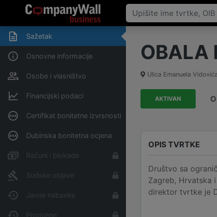
Sažetak
OBALA L
Osnovne informacije
Ulica Emanuela Vidovića
Osobe i vlasništvo
Financijski podaci
O
AKTIVAN
Certifikat bonitetne izvrsnosti
Dubinska bonitetna ocjena
OPIS TVRTKE
Računi i blokade
Društvo sa ograni
Sudske objave
Zagreb, Hrvatska i
direktor tvrtke je 
Javne nabavke
Promjene