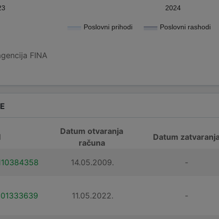
23
2024
Poslovni prihodi
Poslovni rashodi
agencija FINA
DE
Datum otvaranja
N
Datum zatvaranj
računa
110384358
14.05.2009.
-
101333639
11.05.2022.
-