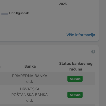
2025
Dobit/gubitak
Više informacija
Status bankovnog
a
Banka
računa
PRIVREDNA BANKA
Aktivan
d.d.
HRVATSKA
POŠTANSKA BANKA
Aktivan
d.d.