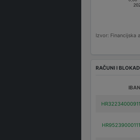
20
Izvor: Financijska 
RAČUNI I BLOKA
IBA
HR3223400091
HR9523900011