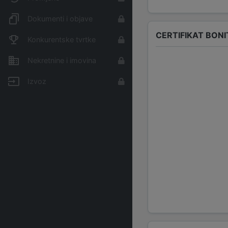
Dokumenti i objave
CERTIFIKAT BONI
Konkurentske tvrtke
Nekretnine i imovina
Izvoz