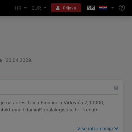
HR
EUR
Prijava
a
23.04.2009.
e na adresi Ulica Emanuela Vidovića 7, 10000,
ntakt email damir@obalalogistica.hr. Trenutni
Više informacija