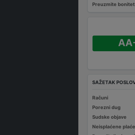
Preuzmite bonitetn
AA
SAŽETAK POSLO
Računi
Porezni dug
Sudske objave
Neisplaćene plać