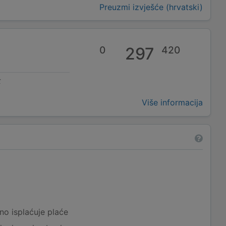
Preuzmi izvješće (hrvatski)
0
297
420
k
Više informacija
a
no isplaćuje plaće