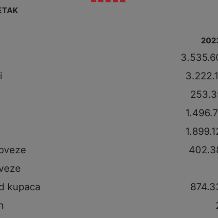
ETAK
202
i
3.535.6
i
3.222.
253.3
1.496.
1.899.
obveze
402.3
veze
od kupaca
874.3
h