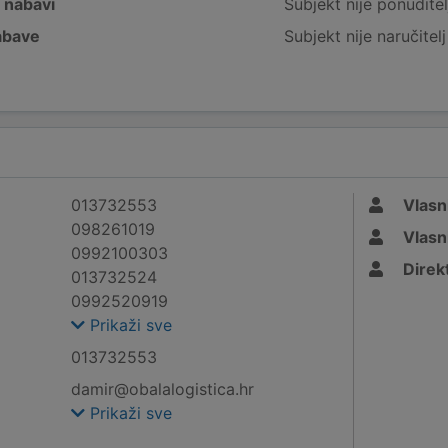
j nabavi
Subjekt nije ponuditel
nabave
Subjekt nije naručitel
013732553
Vlasn
098261019
Vlasn
0992100303
Direk
013732524
0992520919
Prikaži sve
013732553
damir@obalalogistica.hr
Prikaži sve