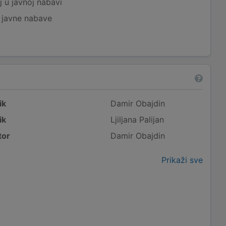
j u javnoj nabavi
j javne nabave
ik
Damir Obajdin
ik
Ljiljana Palijan
tor
Damir Obajdin
Prikaži sve