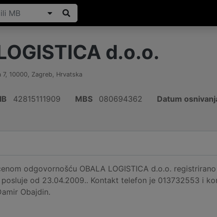
OGISTICA d.o.o.
 7
,
10000
,
Zagreb
,
Hrvatska
IB
42815111909
MBS
080694362
Datum osnivanj
čenom odgovornošću OBALA LOGISTICA d.o.o. registrirano j
 posluje od 23.04.2009.. Kontakt telefon je 013732553 i ko
Damir Obajdin.