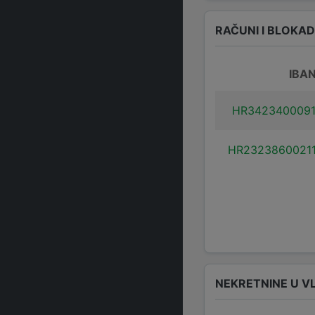
RAČUNI I BLOKA
IBA
HR3423400091
HR2323860021
NEKRETNINE U V