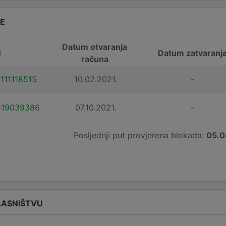
DE
Datum otvaranja
N
Datum zatvaranj
računa
111118515
10.02.2021.
-
119039386
07.10.2021.
-
Posljednji put provjerena blokada:
05.0
LASNIŠTVU