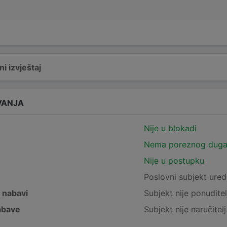
i izvještaj
VANJA
Nije u blokadi
Nema poreznog dug
Nije u postupku
e
Poslovni subjekt ured
j nabavi
Subjekt nije ponuditel
nabave
Subjekt nije naručitel