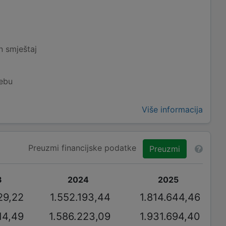
an smještaj
rebu
Više informacija
Preuzmi financijske podatke
Preuzmi
3
2024
2025
29,22
1.552.193,44
1.814.644,46
14,49
1.586.223,09
1.931.694,40