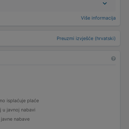
Više informacija
Preuzmi izvješće (hrvatski)
a
no isplaćuje plaće
j u javnoj nabavi
j javne nabave