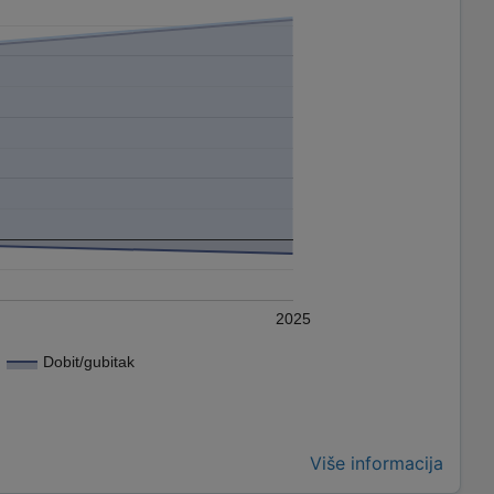
2025
Dobit/gubitak
Više informacija