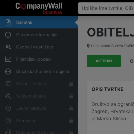
Sažetak
OBITELJ
Osnovne informacije
Ulica Ivana Bunića Vučić
Osobe i vlasništvo
Financijski podaci
O
AKTIVAN
Dubinska bonitetna ocjena
Računi i blokade
OPIS TVRTKE
Sudske objave
Društvo sa ogranič
Javne nabavke
Zagreb, Hrvatska i
je Marko Sliško.
Promjene
Dokumenti i objave