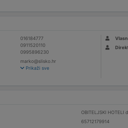
016184777
Vlasn
0911520110
Direk
0995896230
marko@slisko.hr
Prikaži sve
OBITELJSKI HOTELI d.
65712179914