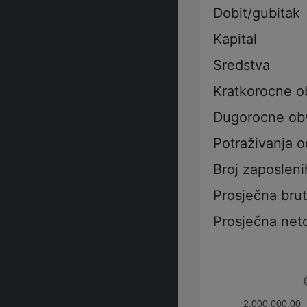
Dobit/gubitak
Kapital
Sredstva
Kratkorocne 
Dugorocne ob
Potraživanja 
Broj zaposleni
Prosječna bru
Prosječna net
2.000.000,00