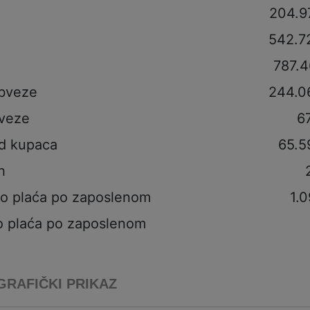
204.9
542.7
787.4
obveze
244.0
veze
6
od kupaca
65.5
h
to plaća po zaposlenom
1.0
o plaća po zaposlenom
GRAFIČKI PRIKAZ