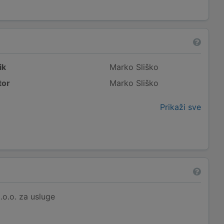
ik
Marko Sliško
tor
Marko Sliško
Prikaži sve
o.o. za usluge