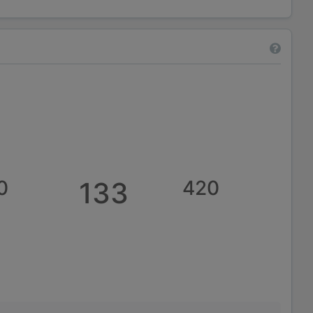
0
133
420