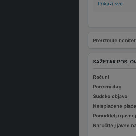
Prikaži sve
Preuzmite bonitetn
SAŽETAK POSLO
Računi
Porezni dug
Sudske objave
Neisplaćene plać
Ponuditelj u javno
Naručitelj javne 