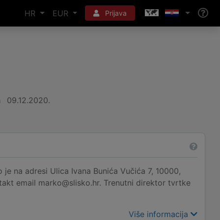
HR
EUR
Prijava
a
09.12.2020.
e na adresi Ulica Ivana Bunića Vučića 7, 10000,
takt email marko@slisko.hr. Trenutni direktor tvrtke
Više informacija