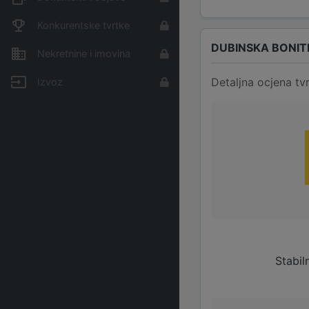
Konkurentske tvrtke
DUBINSKA BONIT
Nekretnine i imovina
Detaljna ocjena tvr
Izvoz
Stabil