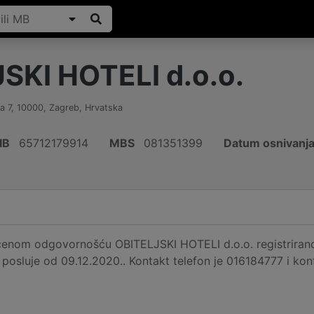
SKI HOTELI d.o.o.
a 7
,
10000
,
Zagreb
,
Hrvatska
IB
65712179914
MBS
081351399
Datum osnivanj
enom odgovornošću OBITELJSKI HOTELI d.o.o. registrirano j
 posluje od 09.12.2020.. Kontakt telefon je 016184777 i kon