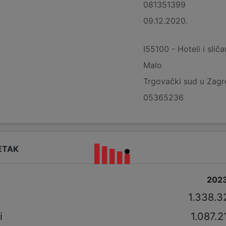
081351399
09.12.2020.
I55100 - Hoteli i slič
Malo
Trgovački sud u Zag
05365236
ETAK
202
i
1.338.3
i
1.087.2