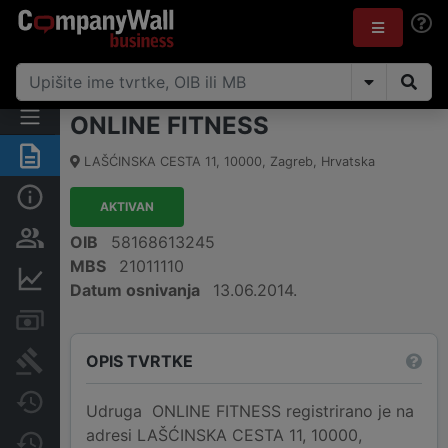
ONLINE FITNESS
Sažetak
LAŠĆINSKA CESTA 11
,
10000
,
Zagreb
,
Hrvatska
Osnovne informacije
AKTIVAN
Osobe i vlasništvo
OIB
58168613245
MBS
21011110
Financijski podaci
Datum osnivanja
13.06.2014.
Računi i blokade
OPIS TVRTKE
Sudske objave
Javne nabavke
Udruga ONLINE FITNESS registrirano je na
adresi LAŠĆINSKA CESTA 11, 10000,
Promjene