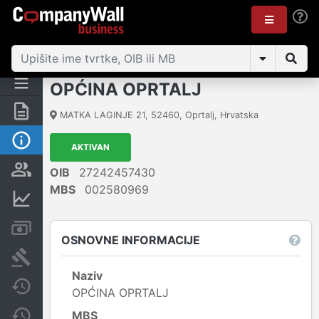
OPĆINA OPRTALJ
Sažetak
MATKA LAGINJE 21
,
52460
,
Oprtalj
,
Hrvatska
Osnovne informacije
AKTIVAN
Osobe i vlasništvo
OIB
27242457430
MBS
002580969
Financijski podaci
Računi i blokade
OSNOVNE INFORMACIJE
Sudske objave
Naziv
Javne nabavke
OPĆINA OPRTALJ
MBS
Promjene