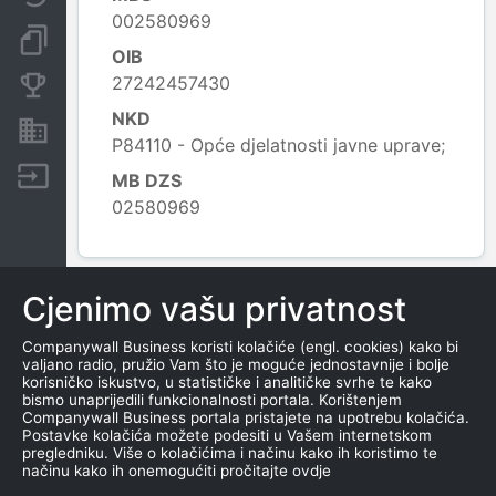
002580969
Dokumenti i objave
OIB
27242457430
Konkurentske tvrtke
NKD
Nekretnine i imovina
P84110 - Opće djelatnosti javne uprave;
Izvoz
MB DZS
02580969
Leaflet
|
© OpenStreetMap contributors
Cjenimo vašu privatnost
KONTAKTI
Companywall Business koristi kolačiće (engl. cookies) kako bi
TEL
valjano radio, pružio Vam što je moguće jednostavnije i bolje
korisničko iskustvo, u statističke i analitičke svrhe te kako
052644077
bismo unaprijedili funkcionalnosti portala. Korištenjem
052644150
Companywall Business portala pristajete na upotrebu kolačića.
Postavke kolačića možete podesiti u Vašem internetskom
WEB
pregledniku. Više o kolačićima i načinu kako ih koristimo te
načinu kako ih onemogućiti pročitajte ovdje
www.oprtalj.hr