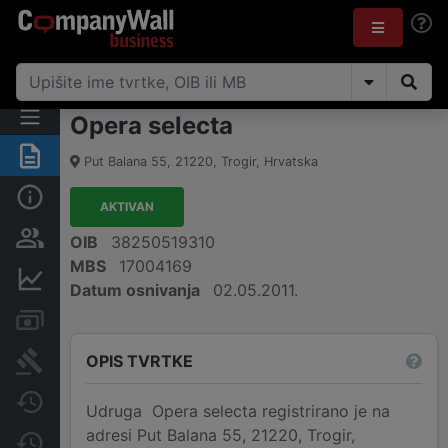
Opera selecta
Sažetak
Put Balana 55
,
21220
,
Trogir
,
Hrvatska
Osnovne informacije
AKTIVAN
Osobe i vlasništvo
OIB
38250519310
MBS
17004169
Financijski podaci
Datum osnivanja
02.05.2011.
Računi i blokade
OPIS TVRTKE
Sudske objave
Javne nabavke
Udruga Opera selecta registrirano je na
adresi Put Balana 55, 21220, Trogir,
Promjene