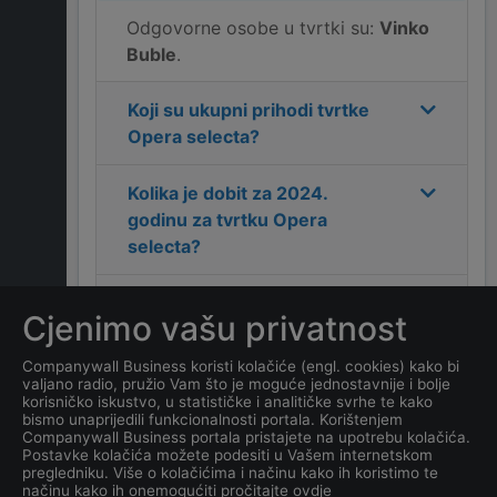
Odgovorne osobe u tvrtki su:
Vinko
Buble
.
Koji su ukupni prihodi tvrtke
Opera selecta
?
Kolika je dobit za
2024
.
godinu za tvrtku
Opera
selecta
?
Koja je adresa tvrtke
Opera
Cjenimo vašu privatnost
selecta
?
Companywall Business koristi kolačiće (engl. cookies) kako bi
valjano radio, pružio Vam što je moguće jednostavnije i bolje
Koji je kontakt tvrtke
Opera
korisničko iskustvo, u statističke i analitičke svrhe te kako
selecta
?
bismo unaprijedili funkcionalnosti portala. Korištenjem
Companywall Business portala pristajete na upotrebu kolačića.
Postavke kolačića možete podesiti u Vašem internetskom
Koji je datum osnivanja
pregledniku. Više o kolačićima i načinu kako ih koristimo te
načinu kako ih onemogućiti pročitajte ovdje
tvrtke
Opera selecta
?