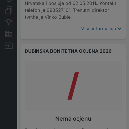
Hrvatska i posluje od 02.05.2011.. Kontakt
telefon je 098527101. Trenutni direktor
Dokumenti i objave
tvrtke je Vinko Buble.
Konkurentske tvrtke
Više informacija
Nekretnine i imovina
Izvoz
DUBINSKA BONITETNA OCJENA 2026
/
Nema ocjenu