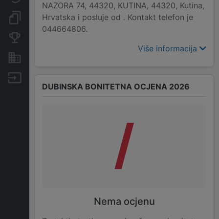
NAZORA 74, 44320, KUTINA, 44320, Kutina,
Hrvatska i posluje od . Kontakt telefon je
Dokumenti i objave
044664806.
Konkurentske tvrtke
Više informacija
Nekretnine i imovina
Izvoz
DUBINSKA BONITETNA OCJENA 2026
/
Nema ocjenu