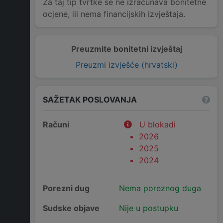
Za taj tip tvrtke se ne izračunava bonitetne
ocjene, ili nema financijskih izvještaja.
Preuzmite bonitetni izvještaj
Preuzmi izvješće (hrvatski)
SAŽETAK POSLOVANJA
Računi
U blokadi
2026
2025
2024
Porezni dug
Nema poreznog duga
Sudske objave
Nije u postupku