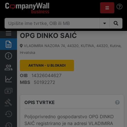
OPG DINKO SAIĆ
Sažetak
VLADIMIRA NAZORA 74, 44320, KUTINA
,
44320
,
Kutina
,
Hrvatska
Osnovne informacije
AKTIVAN - U BLOKADI
Osobe i vlasništvo
OIB
14326044627
Financijski podaci
MBS
50192272
Računi i blokade
OPIS TVRTKE
Sudske objave
Javne nabavke
Poljoprivredno gospodarstvo OPG DINKO
SAIĆ registrirano je na adresi VLADIMIRA
Promjene