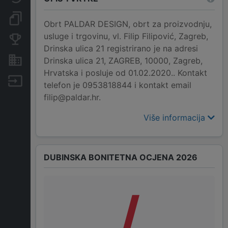
Dokumenti i objave
Obrt PALDAR DESIGN, obrt za proizvodnju,
usluge i trgovinu, vl. Filip Filipović, Zagreb,
Konkurentske tvrtke
Drinska ulica 21 registrirano je na adresi
Nekretnine i imovina
Drinska ulica 21, ZAGREB, 10000, Zagreb,
Hrvatska i posluje od 01.02.2020.. Kontakt
Izvoz
telefon je 0953818844 i kontakt email
filip@paldar.hr.
Više informacija
DUBINSKA BONITETNA OCJENA 2026
/