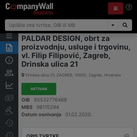
PALDAR DESIGN, obrt za
proizvodnju, usluge i trgovinu,
Sažetak
vl. Filip Filipović, Zagreb,
Osnovne informacije
Drinska ulica 21
Osobe i vlasništvo
Drinska ulica 21, ZAGREB
,
10000
,
Zagreb
,
Hrvatska
Financijski podaci
AKTIVAN
Računi i blokade
OIB
65532776468
MBS
98115294
Sudske objave
Datum osnivanja
01.02.2020.
Javne nabavke
Promjene
OPIS TVRTKE