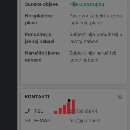
Sudske objave
Nije u postupku
Neisplaćene
Poslovni subjekt uredno
plaće
isplaćuje plaće
Ponuditelj u
Subjekt nije ponuditelj u
javnoj nabavi
javnoj nabavi
Naručitelj javne
Subjekt nije naručitelj
nabave
javne nabave
KONTAKTI
TEL
0953818844
E-MAIL
filip@paldar.hr