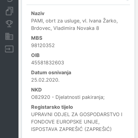
Dokumenti i objave
Naziv
PAMI, obrt za usluge, vl. Ivana Žarko,
Konkurentske tvrtke
Brdovec, Vladimira Novaka 8
Nekretnine i imovina
MBS
98120352
Izvoz
OIB
45581832603
Datum osnivanja
25.02.2020.
NKD
O82920 - Djelatnosti pakiranja;
Registarsko tijelo
UPRAVNI ODJEL ZA GOSPODARSTVO I
FONDOVE EUROPSKE UNIJE,
ISPOSTAVA ZAPREŠIĆ (ZAPREŠIĆ)
Leaflet
|
© OpenStreetMap contributors