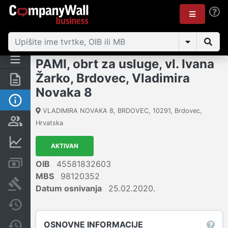
PAMI, obrt za usluge, vl. Ivana
Žarko, Brdovec, Vladimira
Sažetak
Novaka 8
Osnovne informacije
VLADIMIRA NOVAKA 8, BRDOVEC
,
10291
,
Brdovec
,
Osobe i vlasništvo
Hrvatska
Financijski podaci
AKTIVAN
Računi i blokade
OIB
45581832603
MBS
98120352
Sudske objave
Datum osnivanja
25.02.2020.
Javne nabavke
OSNOVNE INFORMACIJE
Promjene