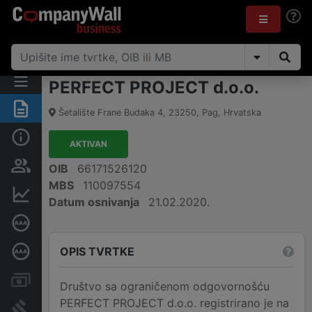
PERFECT PROJECT d.o.o.
Sažetak
Šetalište Frane Budaka 4
,
23250
,
Pag
,
Hrvatska
Osnovne informacije
AKTIVAN
Osobe i vlasništvo
OIB
66171526120
MBS
110097554
Financijski podaci
Datum osnivanja
21.02.2020.
Certifikat bonitetne izvrsnosti
OPIS TVRTKE
Dubinska bonitetna ocjena
Računi i blokade
Društvo sa ograničenom odgovornošću
PERFECT PROJECT d.o.o. registrirano je na
Sudske objave