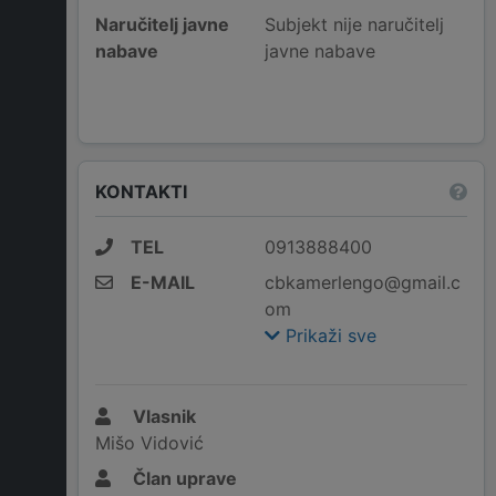
Naručitelj javne
Subjekt nije naručitelj
nabave
javne nabave
KONTAKTI
TEL
0913888400
E-MAIL
cbkamerlengo@gmail.c
om
Prikaži sve
Vlasnik
Mišo Vidović
Član uprave