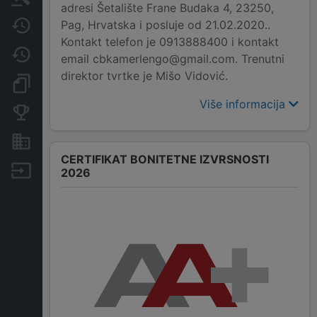
adresi Šetalište Frane Budaka 4, 23250,
Pag, Hrvatska i posluje od 21.02.2020..
Javne nabavke
Kontakt telefon je 0913888400 i kontakt
Promjene
email cbkamerlengo@gmail.com. Trenutni
direktor tvrtke je Mišo Vidović.
Dokumenti i objave
Više informacija
Konkurentske tvrtke
Nekretnine i imovina
CERTIFIKAT BONITETNE IZVRSNOSTI
Izvoz
2026